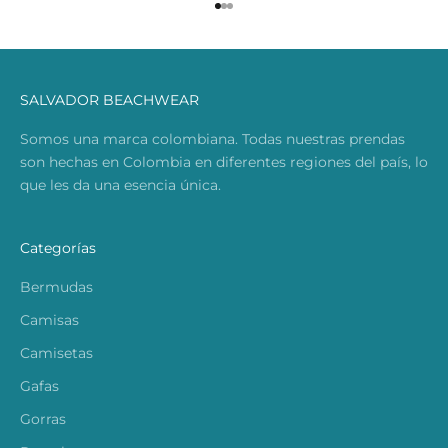
Ir al artículo 1
Ir al artículo 2
Ir al artículo 3
SALVADOR BEACHWEAR
Somos una marca colombiana. Todas nuestras prendas
son hechas en Colombia en diferentes regiones del país, lo
que les da una esencia única.
Categorías
Bermudas
Camisas
Camisetas
Gafas
Gorras