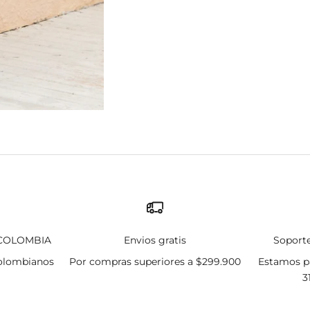
Ir al artículo 1
Ir al artículo
Ir al artícul
Ir al artícu
 COLOMBIA
Envios gratis
Soporte
olombianos
Por compras superiores a $299.900
Estamos pa
3