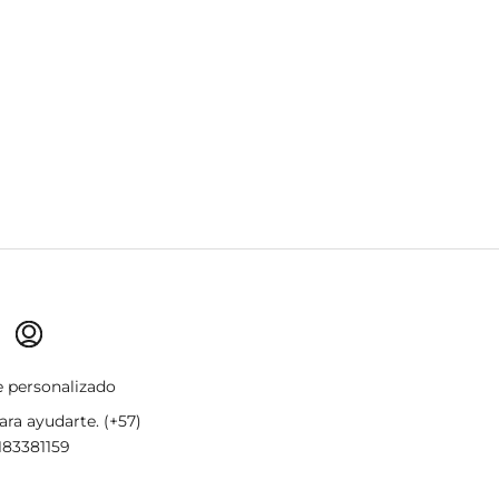
 2
o 3
lo 4
 personalizado
ra ayudarte. (+57)
183381159