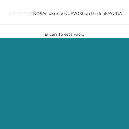
HOMBRES
NIÑOS
Accesorios
NUEVO
Shop the look
AYUDA
El carrito está vacío
SHOP THE LOOK - NIGHTTIME