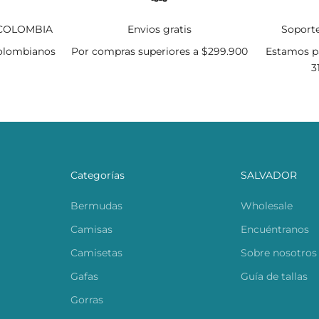
 COLOMBIA
Envios gratis
Soporte
olombianos
Por compras superiores a $299.900
Estamos pa
3
Categorías
SALVADOR
Bermudas
Wholesale
Camisas
Encuéntranos
Camisetas
Sobre nosotros
Gafas
Guía de tallas
Gorras