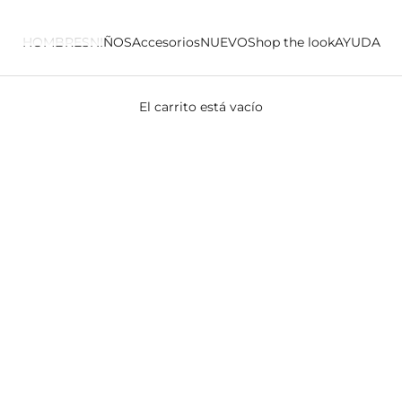
HOMBRES
NIÑOS
Accesorios
NUEVO
Shop the look
AYUDA
El carrito está vacío
Cinturones