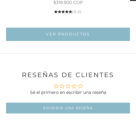
Precio de oferta
$319.900 COP
Ir al ar
(5.0)
Ir al artí
Ir al artí
VER PRODUCTOS
RESEÑAS DE CLIENTES
Sé el primero en escribir una reseña
ESCRIBIR UNA RESEÑA