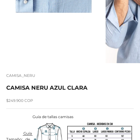
CAMISA_NERU
CAMISA NERU AZUL CLARA
Precio de oferta
$249.900 COP
Guía de tallas camisas
Guía
Tamaño:
de