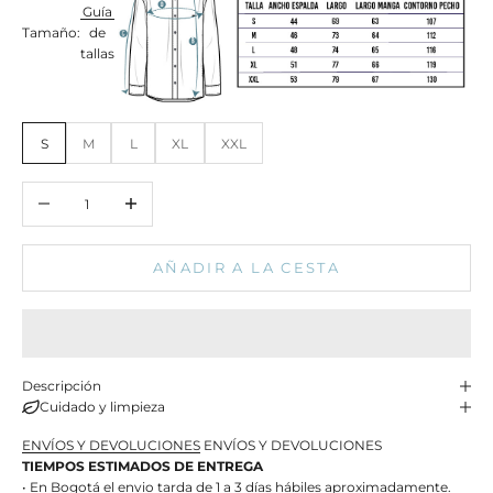
Guía
Tamaño:
de
tallas
S
M
L
XL
XXL
Reducir cantidad
Aumentar cantidad
AÑADIR A LA CESTA
Descripción
Cuidado y limpieza
ENVÍOS Y DEVOLUCIONES
ENVÍOS Y DEVOLUCIONES
TIEMPOS ESTIMADOS DE ENTREGA
• En Bogotá el envio tarda de 1 a 3 días hábiles aproximadamente.