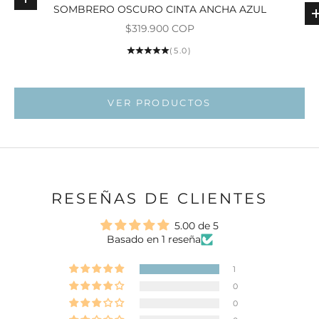
Elige opciones
SOMBRERO OSCURO CINTA ANCHA AZUL
Precio de oferta
$319.900 COP
Ir al ar
(5.0)
Ir al artí
Ir al artí
VER PRODUCTOS
RESEÑAS DE CLIENTES
5.00 de 5
Basado en 1 reseña
1
0
0