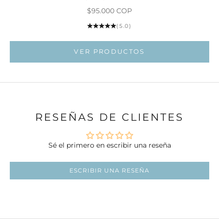
Precio de oferta
$95.000 COP
Ir al artí
(5.0)
VER PRODUCTOS
RESEÑAS DE CLIENTES
Sé el primero en escribir una reseña
ESCRIBIR UNA RESEÑA