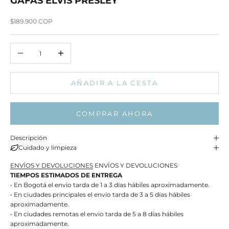
GAFAS ELVIS PRESLEY
Precio de oferta
$189.900 COP
Reducir cantidad
Aumentar cantidad
AÑADIR A LA CESTA
COMPRAR AHORA
Descripción
Cuidado y limpieza
ENVÍOS Y DEVOLUCIONES
ENVÍOS Y DEVOLUCIONES
TIEMPOS ESTIMADOS DE ENTREGA
• En Bogotá el envio tarda de 1 a 3 días hábiles aproximadamente.
• En ciudades principales el envio tarda de 3 a 5 días hábiles
aproximadamente.
• En ciudades remotas el envio tarda de 5 a 8 días hábiles
aproximadamente.