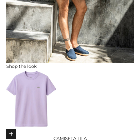
Shop the look
Elige opciones
Ir al ar
CAMISETA LILA