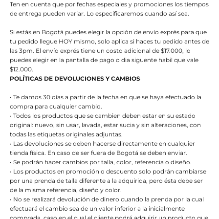
Ten en cuenta que por fechas especiales y promociones los tiempos
de entrega pueden variar. Lo especificaremos cuando así sea.
Si estás en Bogotá puedes elegir la opción de envío exprés para que
tu pedido llegue HOY mismo, solo aplica si haces tu pedido antes de
las 3pm. El envío exprés tiene un costo adicional de $17.000, lo
puedes elegir en la pantalla de pago o dia siguente habil que vale
$12.000.
POLÍTICAS DE DEVOLUCIONES Y CAMBIOS
• Te damos 30 días a partir de la fecha en que se haya efectuado la
compra para cualquier cambio.
• Todos los productos que se cambien deben estar en su estado
original: nuevo, sin usar, lavada, estar sucia y sin alteraciones, con
todas las etiquetas originales adjuntas.
• Las devoluciones se deben hacerse directamente en cualquier
tienda física. En caso de ser fuera de Bogotá se deben enviar.
• Se podrán hacer cambios por talla, color, referencia o diseño.
• Los productos en promoción o descuento solo podrán cambiarse
por una prenda de talla diferente a la adquirida, pero ésta debe ser
de la misma referencia, diseño y color.
• No se realizará devolución de dinero cuando la prenda por la cual
efectuará el cambio sea de un valor inferior a la inicialmente
comprada, caso en el cual el cliente podrá adquirir un producto que