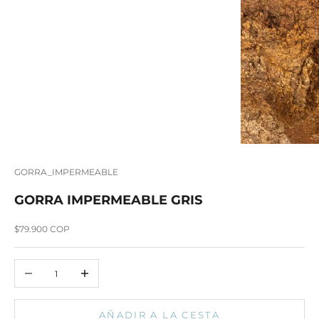
GORRA_IMPERMEABLE
GORRA IMPERMEABLE GRIS
Precio de oferta
$79.900 COP
Reducir cantidad
Aumentar cantidad
AÑADIR A LA CESTA