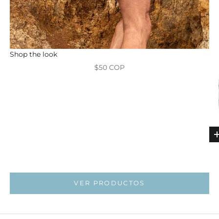
Shop the look
Precio de oferta
$50 COP
Ir al ar
VER PRODUCTOS
Ir al artí