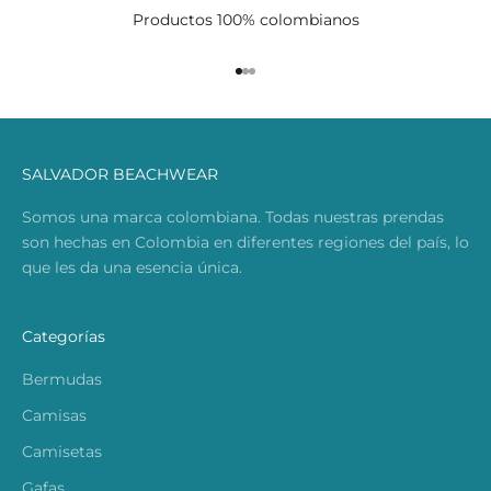
Productos 100% colombianos
Ir al artículo 1
Ir al artículo 2
Ir al artículo 3
SALVADOR BEACHWEAR
Somos una marca colombiana. Todas nuestras prendas
son hechas en Colombia en diferentes regiones del país, lo
que les da una esencia única.
Categorías
Bermudas
Camisas
Camisetas
Gafas