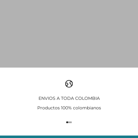
ENVIOS A TODA COLOMBIA
Productos 100% colombianos
Ir al artículo 1
Ir al artículo 2
Ir al artículo 3