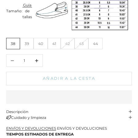
Guía
Tamaño:
de
tallas
38
39
40
41
42
43
44
Reducir cantidad
Aumentar cantidad
AÑADIR A LA CESTA
Descripción
Cuidado y limpieza
ENVÍOS Y DEVOLUCIONES
ENVÍOS Y DEVOLUCIONES
TIEMPOS ESTIMADOS DE ENTREGA