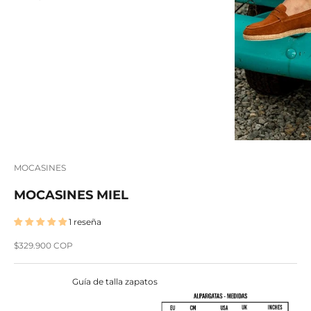
MOCASINES
MOCASINES MIEL
1 reseña
Precio de oferta
$329.900 COP
Guía de talla zapatos