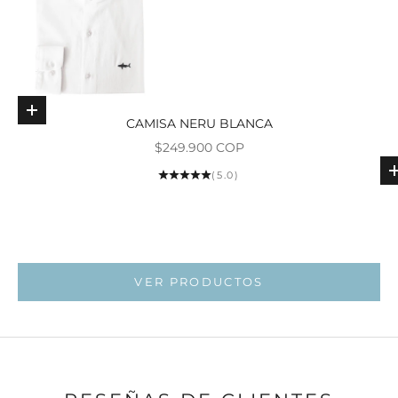
Elige opciones
CAMISA NERU BLANCA
Precio de oferta
$249.900 COP
Ir al ar
(5.0)
Ir al artí
Ir al artí
VER PRODUCTOS