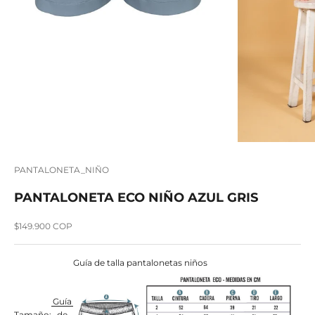
PANTALONETA_NIÑO
PANTALONETA ECO NIÑO AZUL GRIS
Precio de oferta
$149.900 COP
Guía de talla pantalonetas niños
Guía
Tamaño:
de