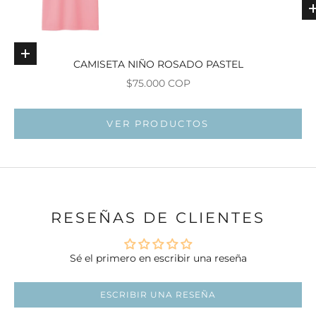
Elige opciones
CAMISETA NIÑO ROSADO PASTEL
Precio de oferta
$75.000 COP
Ir al ar
VER PRODUCTOS
Ir al artí
RESEÑAS DE CLIENTES
Sé el primero en escribir una reseña
ESCRIBIR UNA RESEÑA