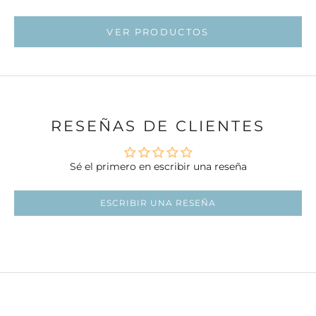
Ir al artí
VER PRODUCTOS
RESEÑAS DE CLIENTES
Sé el primero en escribir una reseña
ESCRIBIR UNA RESEÑA