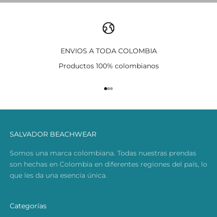
ENVIOS A TODA COLOMBIA
Productos 100% colombianos
Ir al artículo 1
Ir al artículo 2
Ir al artículo 3
SALVADOR BEACHWEAR
Somos una marca colombiana. Todas nuestras prendas
son hechas en Colombia en diferentes regiones del país, lo
que les da una esencia única.
Categorías