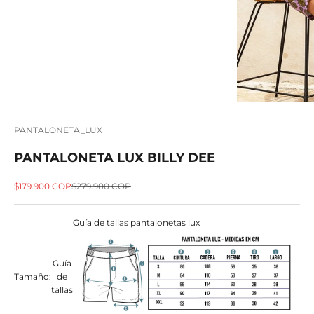
PANTALONETA_LUX
PANTALONETA LUX BILLY DEE
Precio de oferta
Precio normal
$179.900 COP
$279.900 COP
Guía de tallas pantalonetas lux
Guía
Tamaño:
de
tallas