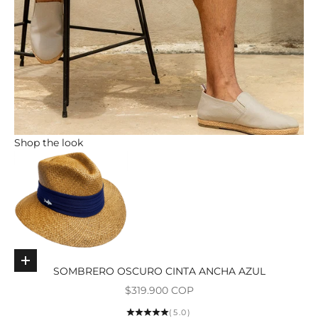
Shop the look
Elige opciones
SOMBRERO OSCURO CINTA ANCHA AZUL
Precio de oferta
$319.900 COP
Ir al ar
(5.0)