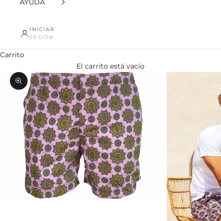
AYUDA
INICIAR
SESIÓN
Carrito
El carrito está vacío
Zoom