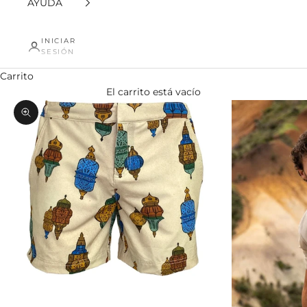
AYUDA
INICIAR
SESIÓN
Carrito
El carrito está vacío
Zoom