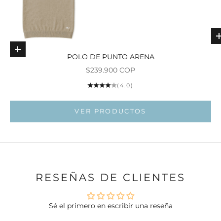
Elige opciones
POLO DE PUNTO ARENA
Ir al ar
Precio de oferta
$239.900 COP
(4.0)
Ir al artí
VER PRODUCTOS
RESEÑAS DE CLIENTES
Sé el primero en escribir una reseña