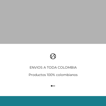
ENVIOS A TODA COLOMBIA
Productos 100% colombianos
Ir al artículo 1
Ir al artículo 2
Ir al artículo 3