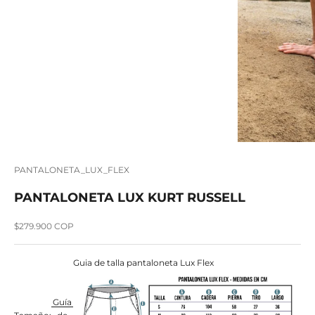
PANTALONETA_LUX_FLEX
PANTALONETA LUX KURT RUSSELL
Precio de oferta
$279.900 COP
Guia de talla pantaloneta Lux Flex
Guía