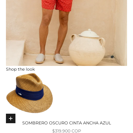
Shop the look
Elige opciones
SOMBRERO OSCURO CINTA ANCHA AZUL
Precio de oferta
$319.900 COP