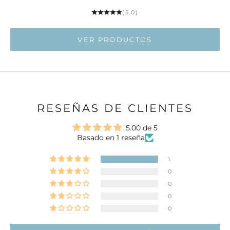
Ir al ar
(5.0)
Ir al artí
VER PRODUCTOS
RESEÑAS DE CLIENTES
5.00 de 5
Basado en 1 reseña
1
0
0
0
0