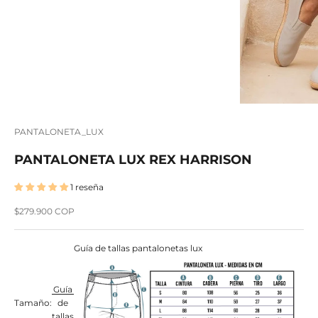
PANTALONETA_LUX
PANTALONETA LUX REX HARRISON
1 reseña
Precio de oferta
$279.900 COP
Guía de tallas pantalonetas lux
Guía
Tamaño:
de
tallas