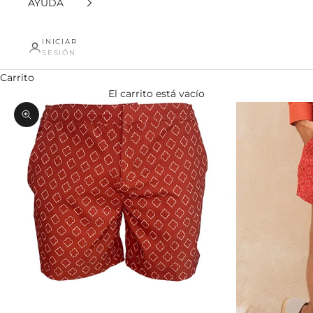
AYUDA
INICIAR
SESIÓN
Carrito
El carrito está vacío
Zoom