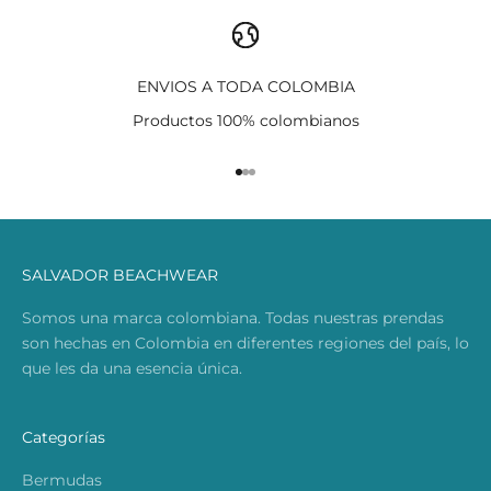
ENVIOS A TODA COLOMBIA
Productos 100% colombianos
Ir al artículo 1
Ir al artículo 2
Ir al artículo 3
SALVADOR BEACHWEAR
Somos una marca colombiana. Todas nuestras prendas
son hechas en Colombia en diferentes regiones del país, lo
que les da una esencia única.
Categorías
Bermudas