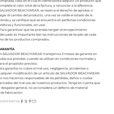
omprada, caso en el cual el cliente podrá adquirir un producto que
omplete el valor total de la factura, o renunciar a la diferencia.
 SALVADOR BEACHWEAR, se reserva el derecho de aprobar o
egar el cambio del producto, una vez se valide el estado de la
renda y se verifique que se encuentra en perfectas condiciones
stéticas y funcionales, sin usar.
 Para garantizar que las prendas tengan el envejecimiento
decuado es importante leer las instrucciones de lavado de cada
no de los productos comprados.
ARANTÍA
n SALVADOR BEACHWEAR manejamos 3 meses de garantía en
odas sus prendas, cuando se utilizan en condiciones normales y
ara el propósito previsto.
sta garantía no cubre el mal uso, negligencia, accidentes o
ualquier modificación de un artículo de SALVADOR BEACHWEAR.
o nos hacemos responsables de las pérdidas, daños o costes
erivados del mal uso de nuestros productos. Tenga en cuenta que
l desgaste general, no se considera un defecto de material
 de fabricación.
COMPARTIR