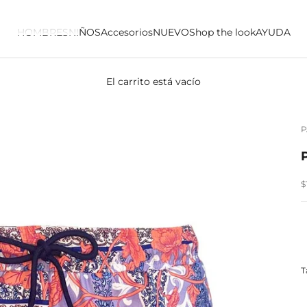
HOMBRES
NIÑOS
Accesorios
NUEVO
Shop the look
AYUDA
El carrito está vacío
P
P
$
T