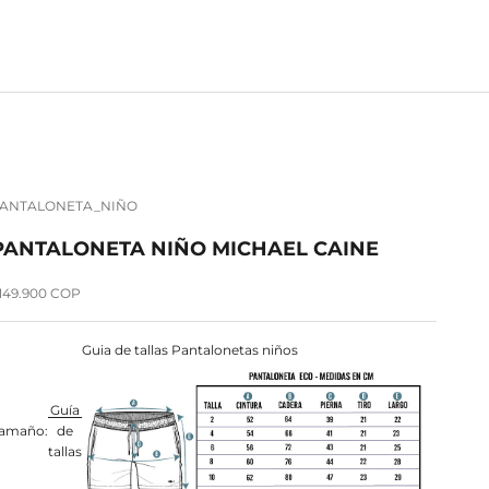
ANTALONETA_NIÑO
PANTALONETA NIÑO MICHAEL CAINE
recio de oferta
149.900 COP
Guia de tallas Pantalonetas niños
Guía
amaño:
de
tallas