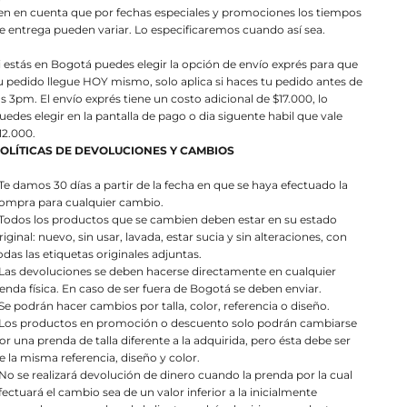
en en cuenta que por fechas especiales y promociones los tiempos
e entrega pueden variar. Lo especificaremos cuando así sea.
i estás en Bogotá puedes elegir la opción de envío exprés para que
u pedido llegue HOY mismo, solo aplica si haces tu pedido antes de
as 3pm. El envío exprés tiene un costo adicional de $17.000, lo
uedes elegir en la pantalla de pago o dia siguente habil que vale
12.000.
OLÍTICAS DE DEVOLUCIONES Y CAMBIOS
 Te damos 30 días a partir de la fecha en que se haya efectuado la
ompra para cualquier cambio.
 Todos los productos que se cambien deben estar en su estado
riginal: nuevo, sin usar, lavada, estar sucia y sin alteraciones, con
odas las etiquetas originales adjuntas.
 Las devoluciones se deben hacerse directamente en cualquier
ienda física. En caso de ser fuera de Bogotá se deben enviar.
 Se podrán hacer cambios por talla, color, referencia o diseño.
 Los productos en promoción o descuento solo podrán cambiarse
or una prenda de talla diferente a la adquirida, pero ésta debe ser
e la misma referencia, diseño y color.
 No se realizará devolución de dinero cuando la prenda por la cual
fectuará el cambio sea de un valor inferior a la inicialmente