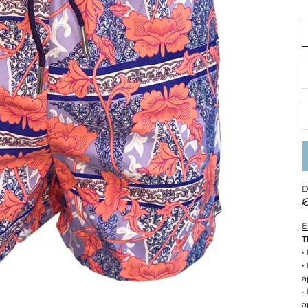
R
D
E
T
•
•
a
•
a