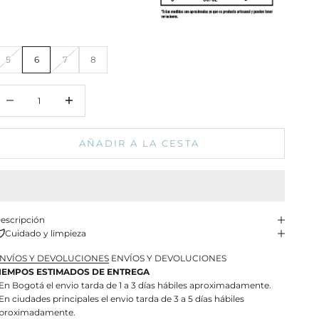
5
6
7
8
educir cantidad
Aumentar cantidad
AÑADIR A LA CESTA
escripción
Cuidado y limpieza
NVÍOS Y DEVOLUCIONES
ENVÍOS Y DEVOLUCIONES
IEMPOS ESTIMADOS DE ENTREGA
 En Bogotá el envio tarda de 1 a 3 días hábiles aproximadamente.
 En ciudades principales el envio tarda de 3 a 5 días hábiles
proximadamente.