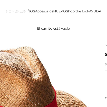
HOMBRES
NIÑOS
Accesorios
NUEVO
Shop the look
AYUDA
El carrito está vacío
P
$
T