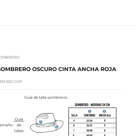
SOMBRERO
SOMBRERO OSCURO CINTA ANCHA ROJA
recio de oferta
319.900 COP
Guía de talla sombreros
Guía
amaño:
de
tallas