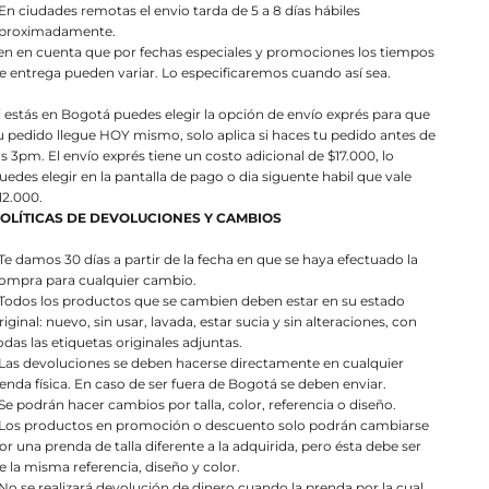
 En ciudades remotas el envio tarda de 5 a 8 días hábiles
proximadamente.
en en cuenta que por fechas especiales y promociones los tiempos
e entrega pueden variar. Lo especificaremos cuando así sea.
i estás en Bogotá puedes elegir la opción de envío exprés para que
u pedido llegue HOY mismo, solo aplica si haces tu pedido antes de
as 3pm. El envío exprés tiene un costo adicional de $17.000, lo
uedes elegir en la pantalla de pago o dia siguente habil que vale
12.000.
OLÍTICAS DE DEVOLUCIONES Y CAMBIOS
 Te damos 30 días a partir de la fecha en que se haya efectuado la
ompra para cualquier cambio.
 Todos los productos que se cambien deben estar en su estado
riginal: nuevo, sin usar, lavada, estar sucia y sin alteraciones, con
odas las etiquetas originales adjuntas.
 Las devoluciones se deben hacerse directamente en cualquier
ienda física. En caso de ser fuera de Bogotá se deben enviar.
 Se podrán hacer cambios por talla, color, referencia o diseño.
 Los productos en promoción o descuento solo podrán cambiarse
or una prenda de talla diferente a la adquirida, pero ésta debe ser
e la misma referencia, diseño y color.
 No se realizará devolución de dinero cuando la prenda por la cual