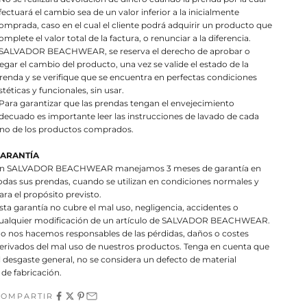
fectuará el cambio sea de un valor inferior a la inicialmente
omprada, caso en el cual el cliente podrá adquirir un producto que
omplete el valor total de la factura, o renunciar a la diferencia.
 SALVADOR BEACHWEAR, se reserva el derecho de aprobar o
egar el cambio del producto, una vez se valide el estado de la
renda y se verifique que se encuentra en perfectas condiciones
stéticas y funcionales, sin usar.
 Para garantizar que las prendas tengan el envejecimiento
decuado es importante leer las instrucciones de lavado de cada
no de los productos comprados.
ARANTÍA
n SALVADOR BEACHWEAR manejamos 3 meses de garantía en
odas sus prendas, cuando se utilizan en condiciones normales y
ara el propósito previsto.
sta garantía no cubre el mal uso, negligencia, accidentes o
ualquier modificación de un artículo de SALVADOR BEACHWEAR.
o nos hacemos responsables de las pérdidas, daños o costes
erivados del mal uso de nuestros productos. Tenga en cuenta que
l desgaste general, no se considera un defecto de material
 de fabricación.
COMPARTIR