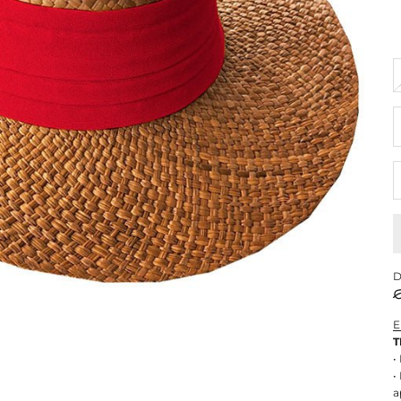
R
D
E
T
•
•
a