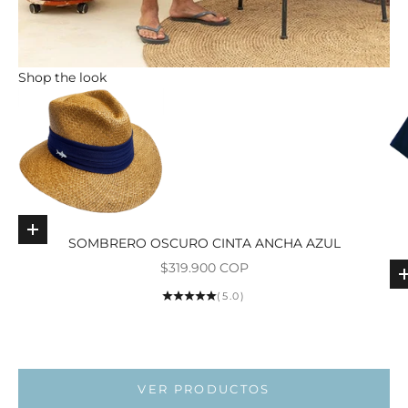
Shop the look
Elige opciones
SOMBRERO OSCURO CINTA ANCHA AZUL
Precio de oferta
$319.900 COP
Ir al ar
(5.0)
Ir al artí
Ir al artí
VER PRODUCTOS