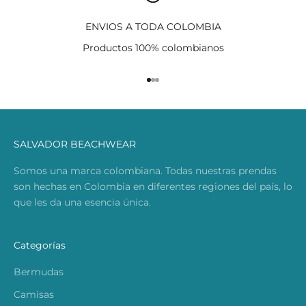
ENVIOS A TODA COLOMBIA
Productos 100% colombianos
Ir al artículo 1
Ir al artículo 2
Ir al artículo 3
SALVADOR BEACHWEAR
Somos una marca colombiana. Todas nuestras prendas
son hechas en Colombia en diferentes regiones del país, lo
que les da una esencia única.
Categorías
Bermudas
Camisas