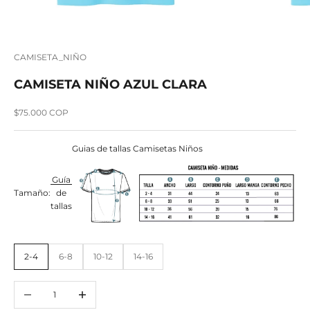
CAMISETA_NIÑO
CAMISETA NIÑO AZUL CLARA
Precio de oferta
$75.000 COP
Guias de tallas Camisetas Niños
Guía
Tamaño:
de
tallas
2-4
6-8
10-12
14-16
Reducir cantidad
Aumentar cantidad