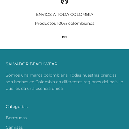
ENVIOS A TODA COLOMBIA
Productos 100% colombianos
Ir al artículo 1
Ir al artículo 2
Ir al artículo 3
SALVADOR BEACHWEAR
Somos una marca colombiana. Todas nuestras prendas
son hechas en Colombia en diferentes regiones del país, lo
que les da una esencia única.
Categorías
Bermudas
Camisas