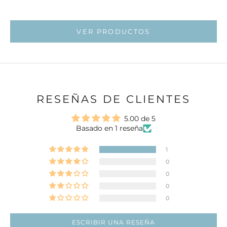
Ir al artí
VER PRODUCTOS
RESEÑAS DE CLIENTES
5.00 de 5
Basado en 1 reseña
1
0
0
0
0
ESCRIBIR UNA RESEÑA