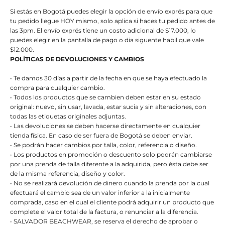
Si estás en Bogotá puedes elegir la opción de envío exprés para que
tu pedido llegue HOY mismo, solo aplica si haces tu pedido antes de
las 3pm. El envío exprés tiene un costo adicional de $17.000, lo
puedes elegir en la pantalla de pago o dia siguente habil que vale
$12.000.
POLÍTICAS DE DEVOLUCIONES Y CAMBIOS
• Te damos 30 días a partir de la fecha en que se haya efectuado la
compra para cualquier cambio.
• Todos los productos que se cambien deben estar en su estado
original: nuevo, sin usar, lavada, estar sucia y sin alteraciones, con
todas las etiquetas originales adjuntas.
• Las devoluciones se deben hacerse directamente en cualquier
tienda física. En caso de ser fuera de Bogotá se deben enviar.
• Se podrán hacer cambios por talla, color, referencia o diseño.
• Los productos en promoción o descuento solo podrán cambiarse
por una prenda de talla diferente a la adquirida, pero ésta debe ser
de la misma referencia, diseño y color.
• No se realizará devolución de dinero cuando la prenda por la cual
efectuará el cambio sea de un valor inferior a la inicialmente
comprada, caso en el cual el cliente podrá adquirir un producto que
complete el valor total de la factura, o renunciar a la diferencia.
• SALVADOR BEACHWEAR, se reserva el derecho de aprobar o