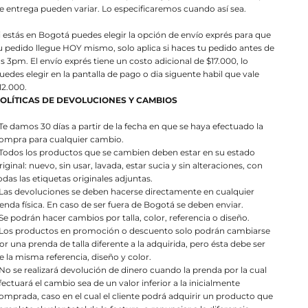
e entrega pueden variar. Lo especificaremos cuando así sea.
i estás en Bogotá puedes elegir la opción de envío exprés para que
u pedido llegue HOY mismo, solo aplica si haces tu pedido antes de
as 3pm. El envío exprés tiene un costo adicional de $17.000, lo
uedes elegir en la pantalla de pago o dia siguente habil que vale
12.000.
OLÍTICAS DE DEVOLUCIONES Y CAMBIOS
 Te damos 30 días a partir de la fecha en que se haya efectuado la
ompra para cualquier cambio.
 Todos los productos que se cambien deben estar en su estado
riginal: nuevo, sin usar, lavada, estar sucia y sin alteraciones, con
odas las etiquetas originales adjuntas.
 Las devoluciones se deben hacerse directamente en cualquier
ienda física. En caso de ser fuera de Bogotá se deben enviar.
 Se podrán hacer cambios por talla, color, referencia o diseño.
 Los productos en promoción o descuento solo podrán cambiarse
or una prenda de talla diferente a la adquirida, pero ésta debe ser
e la misma referencia, diseño y color.
 No se realizará devolución de dinero cuando la prenda por la cual
fectuará el cambio sea de un valor inferior a la inicialmente
omprada, caso en el cual el cliente podrá adquirir un producto que