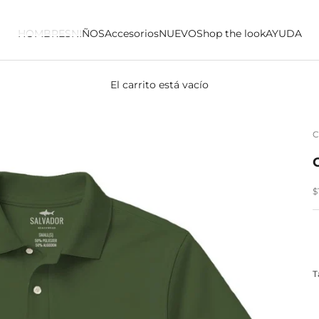
HOMBRES
NIÑOS
Accesorios
NUEVO
Shop the look
AYUDA
El carrito está vacío
C
P
$
T