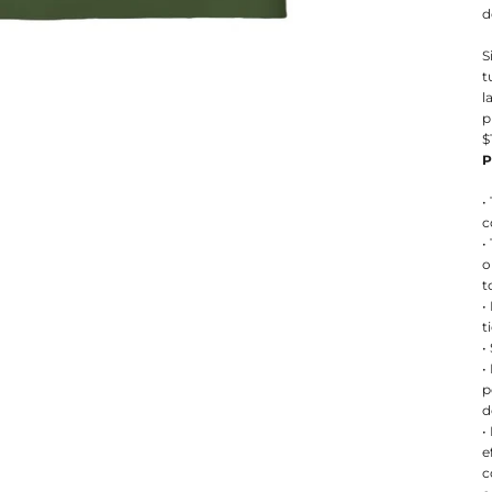
d
S
t
l
p
$
P
•
c
•
o
t
•
t
•
•
p
d
•
e
c