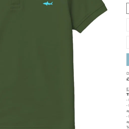
R
D
E
T
•
•
a
•
a
T