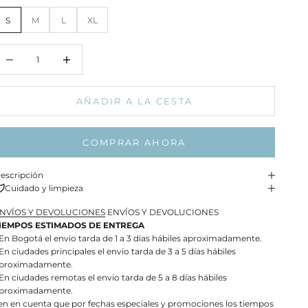
S
M
L
XL
educir cantidad
Aumentar cantidad
AÑADIR A LA CESTA
COMPRAR AHORA
escripción
Cuidado y limpieza
NVÍOS Y DEVOLUCIONES
ENVÍOS Y DEVOLUCIONES
IEMPOS ESTIMADOS DE ENTREGA
 En Bogotá el envio tarda de 1 a 3 días hábiles aproximadamente.
 En ciudades principales el envio tarda de 3 a 5 días hábiles
proximadamente.
 En ciudades remotas el envio tarda de 5 a 8 días hábiles
proximadamente.
en en cuenta que por fechas especiales y promociones los tiempos