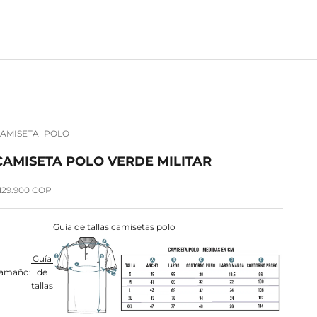
AMISETA_POLO
CAMISETA POLO VERDE MILITAR
recio de oferta
129.900 COP
Guía de tallas camisetas polo
Guía
amaño:
de
tallas