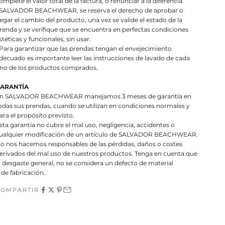
omplete el valor total de la factura, o renunciar a la diferencia.
 SALVADOR BEACHWEAR, se reserva el derecho de aprobar o
egar el cambio del producto, una vez se valide el estado de la
renda y se verifique que se encuentra en perfectas condiciones
stéticas y funcionales, sin usar.
 Para garantizar que las prendas tengan el envejecimiento
decuado es importante leer las instrucciones de lavado de cada
no de los productos comprados.
ARANTÍA
n SALVADOR BEACHWEAR manejamos 3 meses de garantía en
odas sus prendas, cuando se utilizan en condiciones normales y
ara el propósito previsto.
sta garantía no cubre el mal uso, negligencia, accidentes o
ualquier modificación de un artículo de SALVADOR BEACHWEAR.
o nos hacemos responsables de las pérdidas, daños o costes
erivados del mal uso de nuestros productos. Tenga en cuenta que
l desgaste general, no se considera un defecto de material
 de fabricación.
COMPARTIR