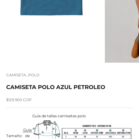
CAMISETA_POLO
CAMISETA POLO AZUL PETROLEO
Precio de oferta
$129.900 COP
Guía de tallas camisetas polo
Guía
Tamaño:
de