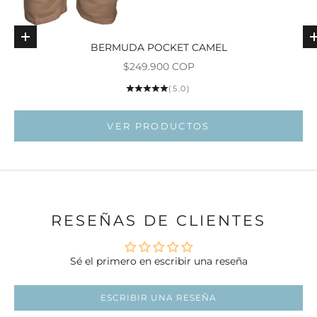
Elige opciones
BERMUDA POCKET CAMEL
Precio de oferta
$249.900 COP
Ir al ar
(5.0)
Ir al artí
VER PRODUCTOS
RESEÑAS DE CLIENTES
Sé el primero en escribir una reseña
ESCRIBIR UNA RESEÑA