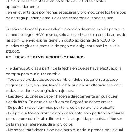
• En ciudades remotas el envio tarda de 5 a 8 días hábiles
aproximadamente.
Ten en cuenta que por fechas especiales y promociones los tiempos
de entrega pueden variar. Lo especificaremos cuando así sea.
Si estás en Bogotá puedes elegir la opción de envío exprés para que
tu pedido llegue HOY mismo, solo aplica si haces tu pedido antes de
las 3pm. El envío exprés tiene un costo adicional de $17.000, lo
puedes elegir en la pantalla de pago o dia siguente habil que vale
$12.000.
POLÍTICAS DE DEVOLUCIONES Y CAMBIOS
• Te damos 30 días a partir de la fecha en que se haya efectuado la
compra para cualquier cambio.
• Todos los productos que se cambien deben estar en su estado
original: nuevo, sin usar, lavada, estar sucia y sin alteraciones, con
todas las etiquetas originales adjuntas.
• Las devoluciones se deben hacerse directamente en cualquier
tienda física. En caso de ser fuera de Bogotá se deben enviar.
• Se podrán hacer cambios por talla, color, referencia o diseño.
• Los productos en promoción o descuento solo podrán cambiarse
por una prenda de talla diferente a la adquirida, pero ésta debe ser
de la misma referencia, diseño y color.
• No se realizará devolución de dinero cuando la prenda por la cual