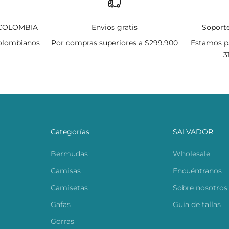
 COLOMBIA
Envios gratis
Soporte
olombianos
Por compras superiores a $299.900
Estamos pa
3
Categorías
SALVADOR
Bermudas
Wholesale
Camisas
Encuéntranos
Camisetas
Sobre nosotros
Gafas
Guía de tallas
Gorras