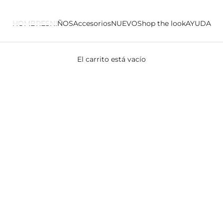
HOMBRES
NIÑOS
Accesorios
NUEVO
Shop the look
AYUDA
El carrito está vacío
GORRITOS