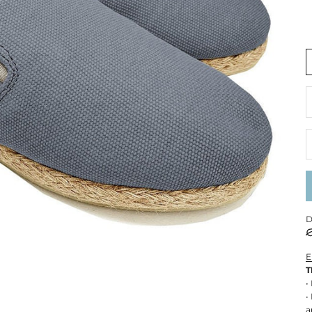
R
D
E
T
•
•
a