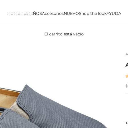
HOMBRES
NIÑOS
Accesorios
NUEVO
Shop the look
AYUDA
El carrito está vacío
A
P
$
T