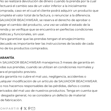
 No se realizará devolución de dinero cuando la prenda por la cual
fectuará el cambio sea de un valor inferior a la inicialmente
omprada, caso en el cual el cliente podrá adquirir un producto que
omplete el valor total de la factura, o renunciar a la diferencia.
 SALVADOR BEACHWEAR, se reserva el derecho de aprobar o
egar el cambio del producto, una vez se valide el estado de la
renda y se verifique que se encuentra en perfectas condiciones
stéticas y funcionales, sin usar.
 Para garantizar que las prendas tengan el envejecimiento
decuado es importante leer las instrucciones de lavado de cada
no de los productos comprados.
ARANTÍA
n SALVADOR BEACHWEAR manejamos 3 meses de garantía en
odas sus prendas, cuando se utilizan en condiciones normales y
ara el propósito previsto.
sta garantía no cubre el mal uso, negligencia, accidentes o
ualquier modificación de un artículo de SALVADOR BEACHWEAR.
o nos hacemos responsables de las pérdidas, daños o costes
erivados del mal uso de nuestros productos. Tenga en cuenta que
l desgaste general, no se considera un defecto de material
 de fabricación.
COMPARTIR