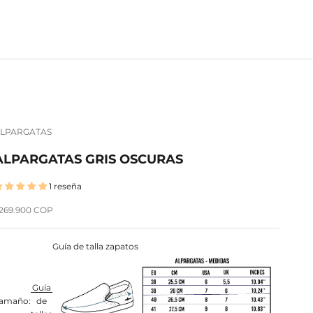
LPARGATAS
ALPARGATAS GRIS OSCURAS
1 reseña
recio de oferta
269.900 COP
Guía de talla zapatos
Guía
amaño:
de