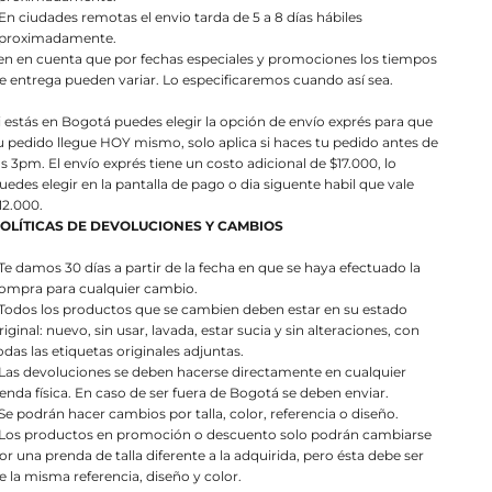
 En ciudades remotas el envio tarda de 5 a 8 días hábiles
proximadamente.
en en cuenta que por fechas especiales y promociones los tiempos
e entrega pueden variar. Lo especificaremos cuando así sea.
i estás en Bogotá puedes elegir la opción de envío exprés para que
u pedido llegue HOY mismo, solo aplica si haces tu pedido antes de
as 3pm. El envío exprés tiene un costo adicional de $17.000, lo
uedes elegir en la pantalla de pago o dia siguente habil que vale
12.000.
OLÍTICAS DE DEVOLUCIONES Y CAMBIOS
 Te damos 30 días a partir de la fecha en que se haya efectuado la
ompra para cualquier cambio.
 Todos los productos que se cambien deben estar en su estado
riginal: nuevo, sin usar, lavada, estar sucia y sin alteraciones, con
odas las etiquetas originales adjuntas.
 Las devoluciones se deben hacerse directamente en cualquier
ienda física. En caso de ser fuera de Bogotá se deben enviar.
 Se podrán hacer cambios por talla, color, referencia o diseño.
 Los productos en promoción o descuento solo podrán cambiarse
or una prenda de talla diferente a la adquirida, pero ésta debe ser
e la misma referencia, diseño y color.