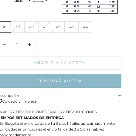
tallas
38
39
40
41
42
43
44
educir cantidad
Aumentar cantidad
AÑADIR A LA CESTA
COMPRAR AHORA
escripción
Cuidado y limpieza
NVÍOS Y DEVOLUCIONES
ENVÍOS Y DEVOLUCIONES
IEMPOS ESTIMADOS DE ENTREGA
 En Bogotá el envio tarda de 1 a 3 días hábiles aproximadamente.
 En ciudades principales el envio tarda de 3 a 5 días hábiles
proximadamente.