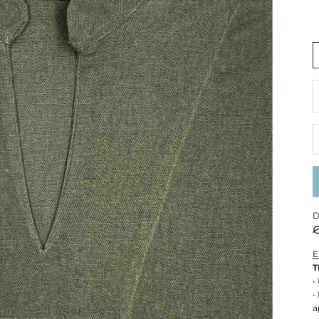
R
D
E
T
•
•
a