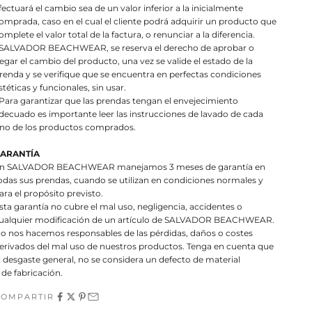
fectuará el cambio sea de un valor inferior a la inicialmente
omprada, caso en el cual el cliente podrá adquirir un producto que
omplete el valor total de la factura, o renunciar a la diferencia.
 SALVADOR BEACHWEAR, se reserva el derecho de aprobar o
egar el cambio del producto, una vez se valide el estado de la
renda y se verifique que se encuentra en perfectas condiciones
stéticas y funcionales, sin usar.
 Para garantizar que las prendas tengan el envejecimiento
decuado es importante leer las instrucciones de lavado de cada
no de los productos comprados.
ARANTÍA
n SALVADOR BEACHWEAR manejamos 3 meses de garantía en
odas sus prendas, cuando se utilizan en condiciones normales y
ara el propósito previsto.
sta garantía no cubre el mal uso, negligencia, accidentes o
ualquier modificación de un artículo de SALVADOR BEACHWEAR.
o nos hacemos responsables de las pérdidas, daños o costes
erivados del mal uso de nuestros productos. Tenga en cuenta que
l desgaste general, no se considera un defecto de material
 de fabricación.
COMPARTIR