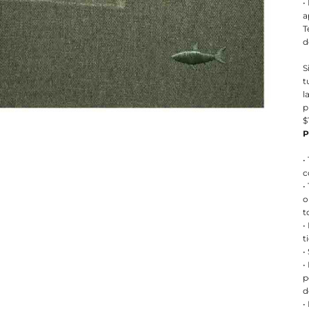
•
a
T
d
S
t
l
p
$
P
•
c
•
o
t
•
t
•
•
p
d
•