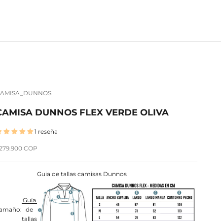
AMISA_DUNNOS
CAMISA DUNNOS FLEX VERDE OLIVA
1 reseña
recio de oferta
279.900 COP
Guia de tallas camisas Dunnos
Guía
amaño:
de
tallas