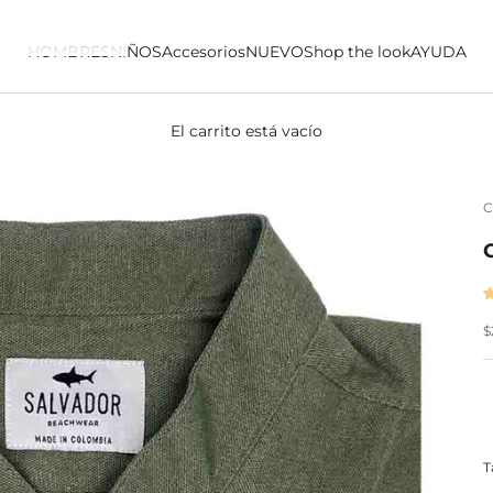
HOMBRES
NIÑOS
Accesorios
NUEVO
Shop the look
AYUDA
El carrito está vacío
C
P
$
T