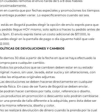
 En ciudades remotas el envio tarda de 5 a 8 días hábiles
proximadamente.
en en cuenta que por fechas especiales y promociones los tiempos
e entrega pueden variar. Lo especificaremos cuando así sea.
i estás en Bogotá puedes elegir la opción de envío exprés para que
u pedido llegue HOY mismo, solo aplica si haces tu pedido antes de
as 3pm. El envío exprés tiene un costo adicional de $17.000, lo
uedes elegir en la pantalla de pago o dia siguente habil que vale
12.000.
OLÍTICAS DE DEVOLUCIONES Y CAMBIOS
 Te damos 30 días a partir de la fecha en que se haya efectuado la
ompra para cualquier cambio.
 Todos los productos que se cambien deben estar en su estado
riginal: nuevo, sin usar, lavada, estar sucia y sin alteraciones, con
odas las etiquetas originales adjuntas.
 Las devoluciones se deben hacerse directamente en cualquier
ienda física. En caso de ser fuera de Bogotá se deben enviar.
 Se podrán hacer cambios por talla, color, referencia o diseño.
 Los productos en promoción o descuento solo podrán cambiarse
or una prenda de talla diferente a la adquirida, pero ésta debe ser
e la misma referencia, diseño y color.
 No se realizará devolución de dinero cuando la prenda por la cual