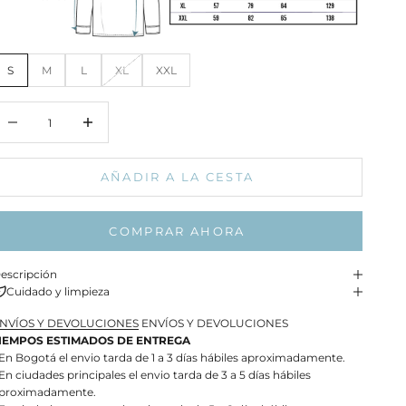
S
M
L
XL
XXL
educir cantidad
Aumentar cantidad
AÑADIR A LA CESTA
COMPRAR AHORA
escripción
Cuidado y limpieza
NVÍOS Y DEVOLUCIONES
ENVÍOS Y DEVOLUCIONES
IEMPOS ESTIMADOS DE ENTREGA
 En Bogotá el envio tarda de 1 a 3 días hábiles aproximadamente.
 En ciudades principales el envio tarda de 3 a 5 días hábiles
proximadamente.