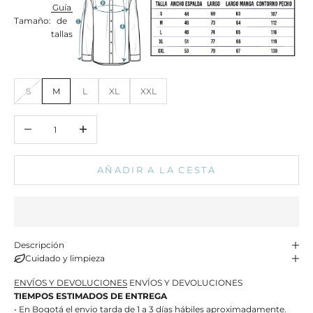
Guía
Tamaño:
de
tallas
S
M
L
XL
XXL
Reducir cantidad
Aumentar cantidad
AÑADIR A LA CESTA
Descripción
Cuidado y limpieza
ENVÍOS Y DEVOLUCIONES
ENVÍOS Y DEVOLUCIONES
TIEMPOS ESTIMADOS DE ENTREGA
• En Bogotá el envio tarda de 1 a 3 días hábiles aproximadamente.