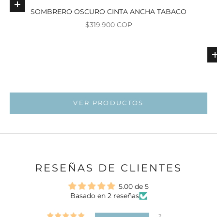
Elige opciones
SOMBRERO OSCURO CINTA ANCHA TABACO
Precio de oferta
$319.900 COP
Ir al ar
Ir al artí
Ir al artí
VER PRODUCTOS
RESEÑAS DE CLIENTES
5.00 de 5
Basado en 2 reseñas
2