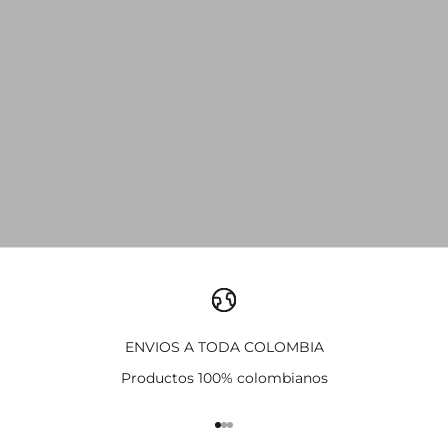
ENVIOS A TODA COLOMBIA
Productos 100% colombianos
Ir al artículo 1
Ir al artículo 2
Ir al artículo 3