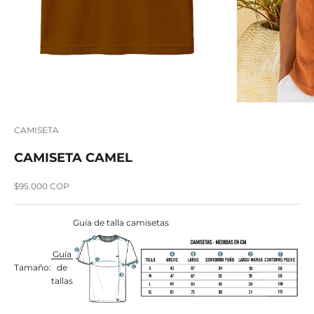
CAMISETA
CAMISETA CAMEL
Precio de oferta
$95.000 COP
Guía de talla camisetas
Guía
Tamaño:
de
tallas