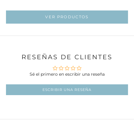
Ir al artí
Ir al artí
VER PRODUCTOS
RESEÑAS DE CLIENTES
Sé el primero en escribir una reseña
ESCRIBIR UNA RESEÑA