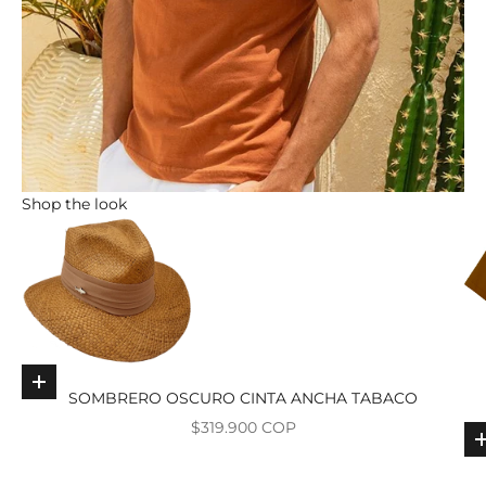
Shop the look
Elige opciones
SOMBRERO OSCURO CINTA ANCHA TABACO
Precio de oferta
$319.900 COP
Ir al ar