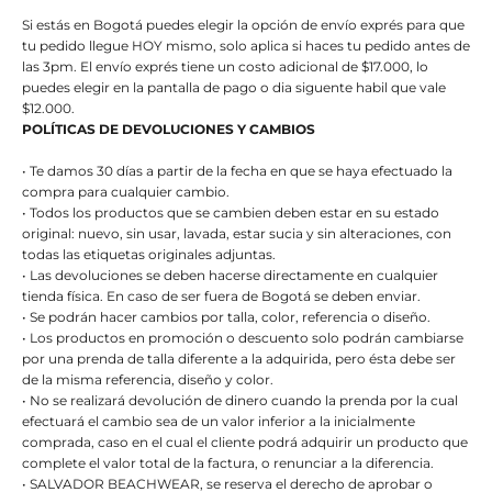
Si estás en Bogotá puedes elegir la opción de envío exprés para que
tu pedido llegue HOY mismo, solo aplica si haces tu pedido antes de
las 3pm. El envío exprés tiene un costo adicional de $17.000, lo
puedes elegir en la pantalla de pago o dia siguente habil que vale
$12.000.
POLÍTICAS DE DEVOLUCIONES Y CAMBIOS
• Te damos 30 días a partir de la fecha en que se haya efectuado la
compra para cualquier cambio.
• Todos los productos que se cambien deben estar en su estado
original: nuevo, sin usar, lavada, estar sucia y sin alteraciones, con
todas las etiquetas originales adjuntas.
• Las devoluciones se deben hacerse directamente en cualquier
tienda física. En caso de ser fuera de Bogotá se deben enviar.
• Se podrán hacer cambios por talla, color, referencia o diseño.
• Los productos en promoción o descuento solo podrán cambiarse
por una prenda de talla diferente a la adquirida, pero ésta debe ser
de la misma referencia, diseño y color.
• No se realizará devolución de dinero cuando la prenda por la cual
efectuará el cambio sea de un valor inferior a la inicialmente
comprada, caso en el cual el cliente podrá adquirir un producto que
complete el valor total de la factura, o renunciar a la diferencia.
• SALVADOR BEACHWEAR, se reserva el derecho de aprobar o