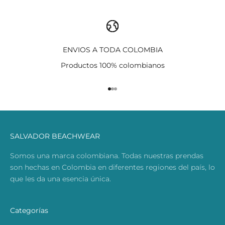
ENVIOS A TODA COLOMBIA
Productos 100% colombianos
Ir al artículo 1
Ir al artículo 2
Ir al artículo 3
SALVADOR BEACHWEAR
Somos una marca colombiana. Todas nuestras prendas
son hechas en Colombia en diferentes regiones del país, lo
que les da una esencia única.
Categorías