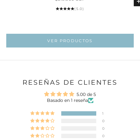
(5.0)
Ir al ar
Ir al artí
VER PRODUCTOS
RESEÑAS DE CLIENTES
5.00 de 5
Basado en 1 reseña
1
0
0
0