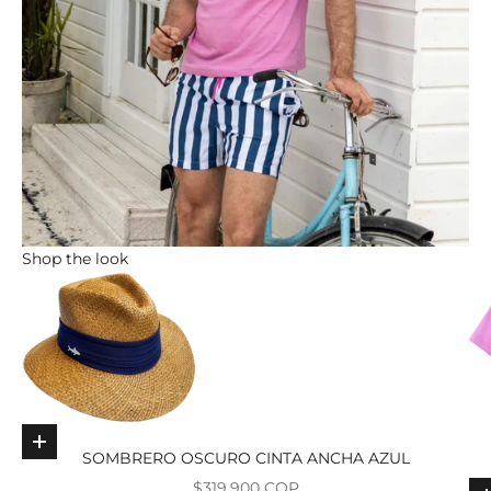
Shop the look
Elige opciones
SOMBRERO OSCURO CINTA ANCHA AZUL
Precio de oferta
$319.900 COP