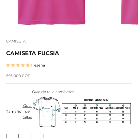
CAMISETA
CAMISETA FUCSIA
1 reseña
Precio de oferta
$95.000 COP
Guía de talla camisetas
Guía
Tamaño:
de
tallas