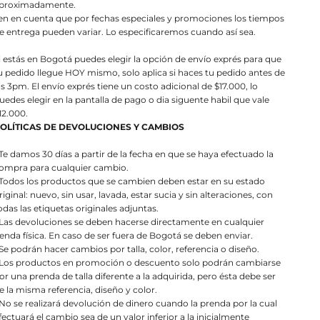
proximadamente.
en en cuenta que por fechas especiales y promociones los tiempos
e entrega pueden variar. Lo especificaremos cuando así sea.
i estás en Bogotá puedes elegir la opción de envío exprés para que
u pedido llegue HOY mismo, solo aplica si haces tu pedido antes de
as 3pm. El envío exprés tiene un costo adicional de $17.000, lo
uedes elegir en la pantalla de pago o dia siguente habil que vale
12.000.
OLÍTICAS DE DEVOLUCIONES Y CAMBIOS
 Te damos 30 días a partir de la fecha en que se haya efectuado la
ompra para cualquier cambio.
 Todos los productos que se cambien deben estar en su estado
riginal: nuevo, sin usar, lavada, estar sucia y sin alteraciones, con
odas las etiquetas originales adjuntas.
 Las devoluciones se deben hacerse directamente en cualquier
ienda física. En caso de ser fuera de Bogotá se deben enviar.
 Se podrán hacer cambios por talla, color, referencia o diseño.
 Los productos en promoción o descuento solo podrán cambiarse
or una prenda de talla diferente a la adquirida, pero ésta debe ser
e la misma referencia, diseño y color.
 No se realizará devolución de dinero cuando la prenda por la cual
fectuará el cambio sea de un valor inferior a la inicialmente