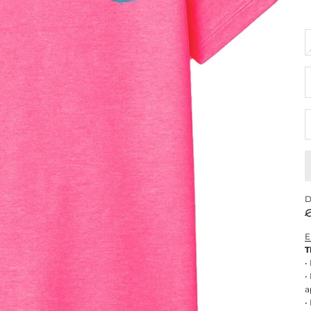
R
D
E
T
•
•
a
•