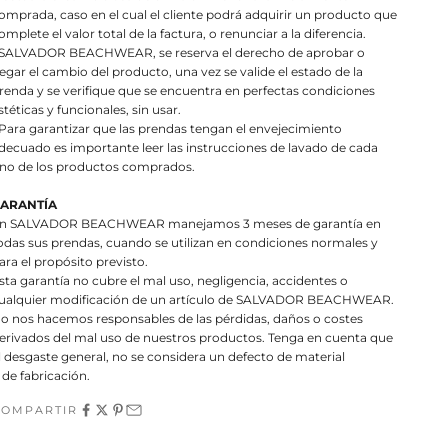
omprada, caso en el cual el cliente podrá adquirir un producto que
omplete el valor total de la factura, o renunciar a la diferencia.
 SALVADOR BEACHWEAR, se reserva el derecho de aprobar o
egar el cambio del producto, una vez se valide el estado de la
renda y se verifique que se encuentra en perfectas condiciones
stéticas y funcionales, sin usar.
 Para garantizar que las prendas tengan el envejecimiento
decuado es importante leer las instrucciones de lavado de cada
no de los productos comprados.
ARANTÍA
n SALVADOR BEACHWEAR manejamos 3 meses de garantía en
odas sus prendas, cuando se utilizan en condiciones normales y
ara el propósito previsto.
sta garantía no cubre el mal uso, negligencia, accidentes o
ualquier modificación de un artículo de SALVADOR BEACHWEAR.
o nos hacemos responsables de las pérdidas, daños o costes
erivados del mal uso de nuestros productos. Tenga en cuenta que
l desgaste general, no se considera un defecto de material
 de fabricación.
COMPARTIR