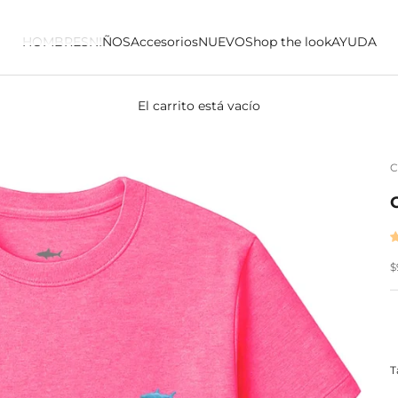
HOMBRES
NIÑOS
Accesorios
NUEVO
Shop the look
AYUDA
El carrito está vacío
C
P
$
T