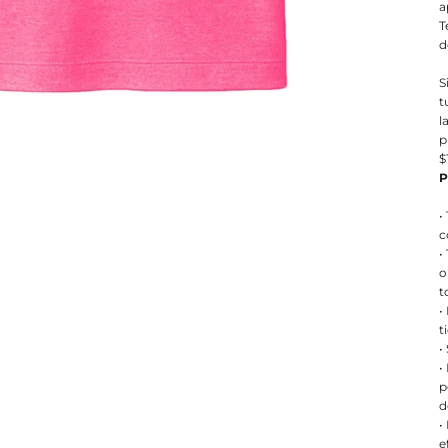
a
T
d
S
t
l
p
$
P
•
c
•
o
t
•
t
•
•
p
d
•
e