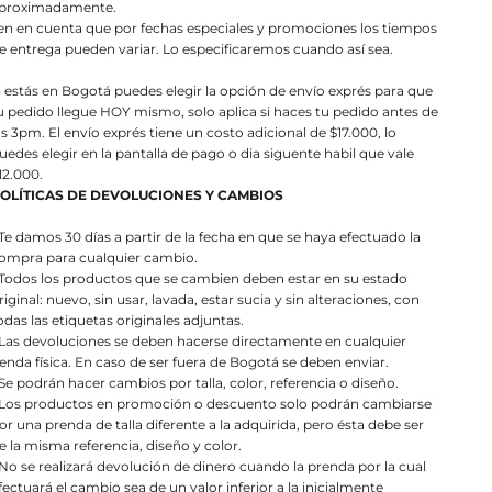
proximadamente.
en en cuenta que por fechas especiales y promociones los tiempos
e entrega pueden variar. Lo especificaremos cuando así sea.
i estás en Bogotá puedes elegir la opción de envío exprés para que
u pedido llegue HOY mismo, solo aplica si haces tu pedido antes de
as 3pm. El envío exprés tiene un costo adicional de $17.000, lo
uedes elegir en la pantalla de pago o dia siguente habil que vale
12.000.
OLÍTICAS DE DEVOLUCIONES Y CAMBIOS
 Te damos 30 días a partir de la fecha en que se haya efectuado la
ompra para cualquier cambio.
 Todos los productos que se cambien deben estar en su estado
riginal: nuevo, sin usar, lavada, estar sucia y sin alteraciones, con
odas las etiquetas originales adjuntas.
 Las devoluciones se deben hacerse directamente en cualquier
ienda física. En caso de ser fuera de Bogotá se deben enviar.
 Se podrán hacer cambios por talla, color, referencia o diseño.
 Los productos en promoción o descuento solo podrán cambiarse
or una prenda de talla diferente a la adquirida, pero ésta debe ser
e la misma referencia, diseño y color.
 No se realizará devolución de dinero cuando la prenda por la cual
fectuará el cambio sea de un valor inferior a la inicialmente