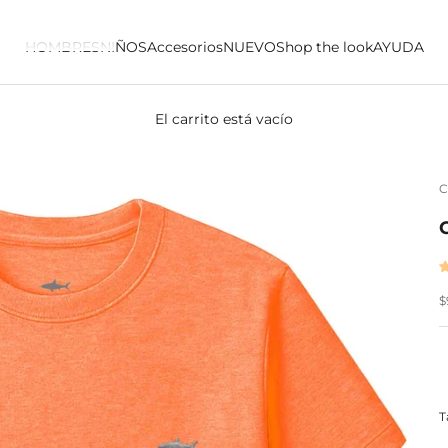
HOMBRES
NIÑOS
Accesorios
NUEVO
Shop the look
AYUDA
El carrito está vacío
C
P
$
T