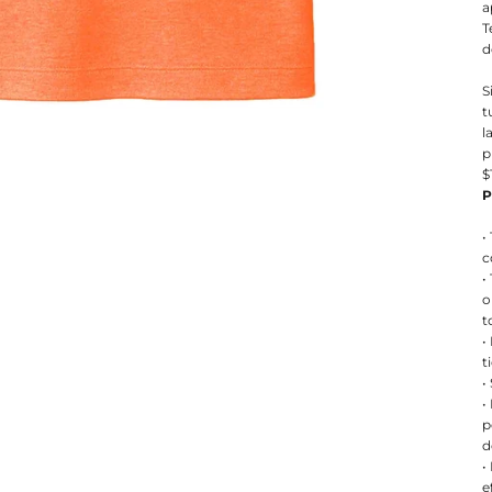
a
T
d
S
t
l
p
$
P
•
c
•
o
t
•
t
•
•
p
d
•
e