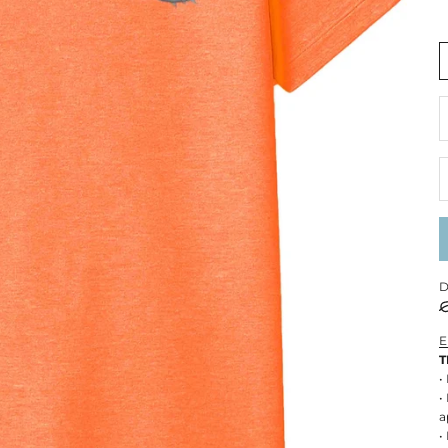
R
D
E
T
•
•
a
•