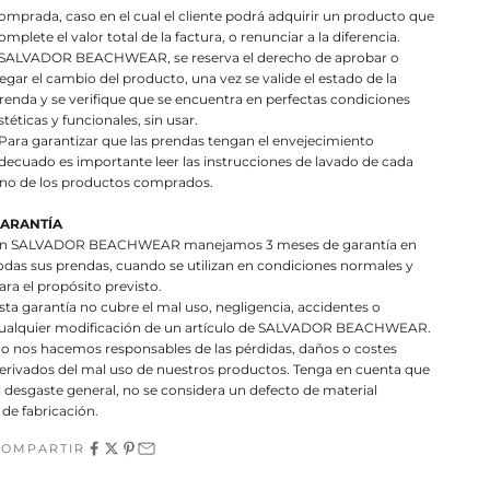
omprada, caso en el cual el cliente podrá adquirir un producto que
omplete el valor total de la factura, o renunciar a la diferencia.
 SALVADOR BEACHWEAR, se reserva el derecho de aprobar o
egar el cambio del producto, una vez se valide el estado de la
renda y se verifique que se encuentra en perfectas condiciones
stéticas y funcionales, sin usar.
 Para garantizar que las prendas tengan el envejecimiento
decuado es importante leer las instrucciones de lavado de cada
no de los productos comprados.
ARANTÍA
n SALVADOR BEACHWEAR manejamos 3 meses de garantía en
odas sus prendas, cuando se utilizan en condiciones normales y
ara el propósito previsto.
sta garantía no cubre el mal uso, negligencia, accidentes o
ualquier modificación de un artículo de SALVADOR BEACHWEAR.
o nos hacemos responsables de las pérdidas, daños o costes
erivados del mal uso de nuestros productos. Tenga en cuenta que
l desgaste general, no se considera un defecto de material
 de fabricación.
COMPARTIR