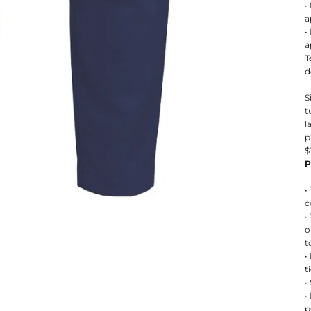
•
a
•
a
T
d
S
t
l
p
$
P
•
c
•
o
t
•
t
•
•
p