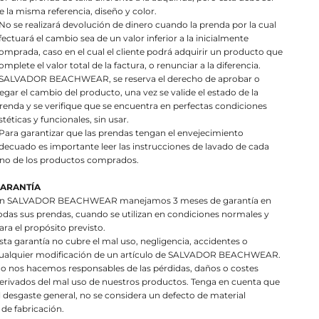
e la misma referencia, diseño y color.
 No se realizará devolución de dinero cuando la prenda por la cual
fectuará el cambio sea de un valor inferior a la inicialmente
omprada, caso en el cual el cliente podrá adquirir un producto que
omplete el valor total de la factura, o renunciar a la diferencia.
 SALVADOR BEACHWEAR, se reserva el derecho de aprobar o
egar el cambio del producto, una vez se valide el estado de la
renda y se verifique que se encuentra en perfectas condiciones
stéticas y funcionales, sin usar.
 Para garantizar que las prendas tengan el envejecimiento
decuado es importante leer las instrucciones de lavado de cada
no de los productos comprados.
ARANTÍA
n SALVADOR BEACHWEAR manejamos 3 meses de garantía en
odas sus prendas, cuando se utilizan en condiciones normales y
ara el propósito previsto.
sta garantía no cubre el mal uso, negligencia, accidentes o
ualquier modificación de un artículo de SALVADOR BEACHWEAR.
o nos hacemos responsables de las pérdidas, daños o costes
erivados del mal uso de nuestros productos. Tenga en cuenta que
l desgaste general, no se considera un defecto de material
 de fabricación.