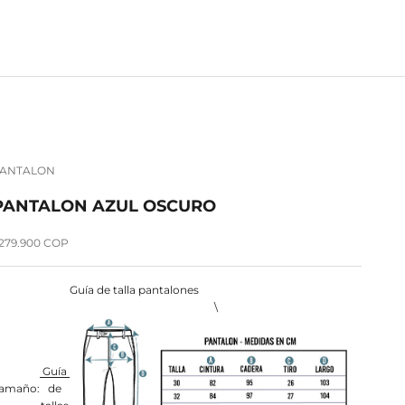
ANTALON
PANTALON AZUL OSCURO
recio de oferta
279.900 COP
Guía de talla pantalones
\
Guía
amaño:
de