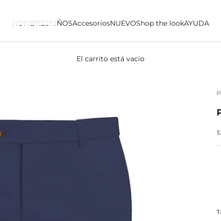
HOMBRES
NIÑOS
Accesorios
NUEVO
Shop the look
AYUDA
El carrito está vacío
P
P
$
T