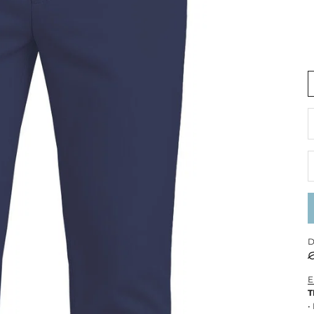
R
D
E
T
•