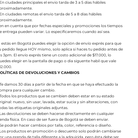
 En ciudades principales el envio tarda de 3 a 5 días hábiles
proximadamente.
 En ciudades remotas el envio tarda de 5 a 8 días hábiles
proximadamente.
en en cuenta que por fechas especiales y promociones los tiempos
e entrega pueden variar. Lo especificaremos cuando así sea.
i estás en Bogotá puedes elegir la opción de envío exprés para que
u pedido llegue HOY mismo, solo aplica si haces tu pedido antes de
as 3pm. El envío exprés tiene un costo adicional de $17.000, lo
uedes elegir en la pantalla de pago o dia siguente habil que vale
12.000.
OLÍTICAS DE DEVOLUCIONES Y CAMBIOS
 Te damos 30 días a partir de la fecha en que se haya efectuado la
ompra para cualquier cambio.
 Todos los productos que se cambien deben estar en su estado
riginal: nuevo, sin usar, lavada, estar sucia y sin alteraciones, con
odas las etiquetas originales adjuntas.
 Las devoluciones se deben hacerse directamente en cualquier
ienda física. En caso de ser fuera de Bogotá se deben enviar.
 Se podrán hacer cambios por talla, color, referencia o diseño.
 Los productos en promoción o descuento solo podrán cambiarse
or una prenda de talla diferente a la adquirida, pero ésta debe ser