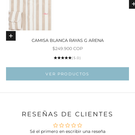
Elige opciones
CAMISA BLANCA RAYAS G ARENA
Ir al ar
Precio de oferta
$249.900 COP
Ir al artí
(5.0)
VER PRODUCTOS
RESEÑAS DE CLIENTES
Sé el primero en escribir una reseña