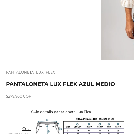
PANTALONETA_LUX_FLEX
PANTALONETA LUX FLEX AZUL MEDIO
Precio de oferta
$279.900 COP
Guia de talla pantaloneta Lux Flex
Guía