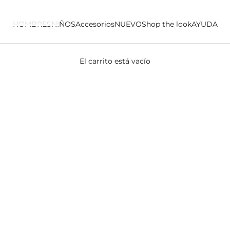
HOMBRES
NIÑOS
Accesorios
NUEVO
Shop the look
AYUDA
El carrito está vacío
Camisetas Polo Nuevas