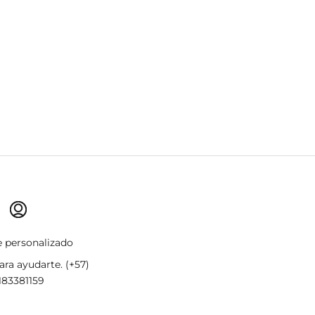
 personalizado
ra ayudarte. (+57)
183381159