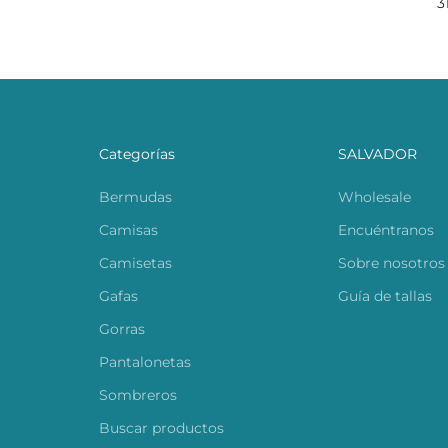
3
Categorías
SALVADOR
Bermudas
Wholesale
Camisas
Encuéntranos
Camisetas
Sobre nosotros
Gafas
Guía de tallas
Gorras
Pantalonetas
Sombreros
Buscar productos