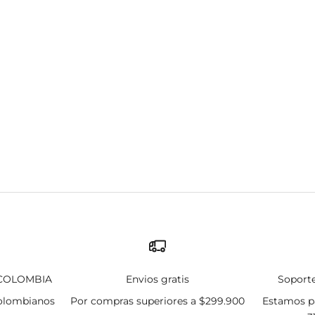
TALON AZUL PASTEL
PANTALON ROSADO P
Precio de oferta
Precio de oferta
$279.900 COP
$279.900 COP
 COLOMBIA
Envios gratis
Soporte
olombianos
Por compras superiores a $299.900
Estamos pa