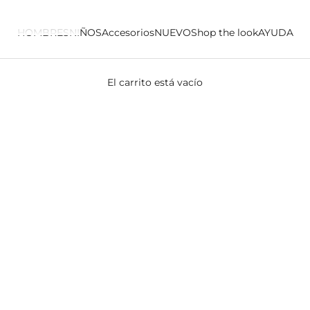
HOMBRES
NIÑOS
Accesorios
NUEVO
Shop the look
AYUDA
El carrito está vacío
PANTALONES BFW