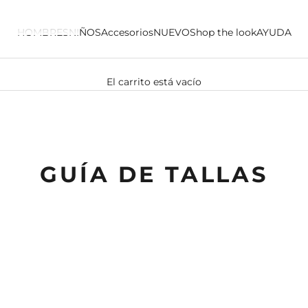
HOMBRES
NIÑOS
Accesorios
NUEVO
Shop the look
AYUDA
El carrito está vacío
ISON
GUÍA DE TALLAS