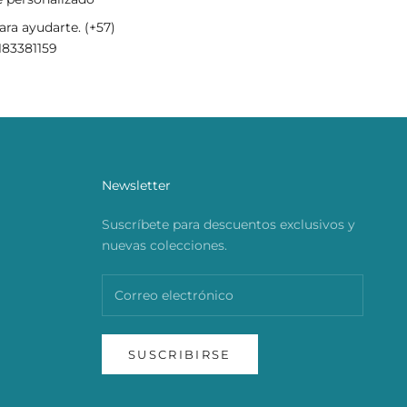
ra ayudarte. (+57)
183381159
Newsletter
Suscríbete para descuentos exclusivos y
nuevas colecciones.
SUSCRIBIRSE