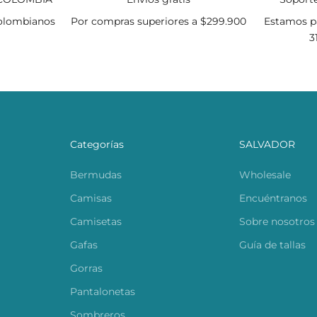
olombianos
Por compras superiores a $299.900
Estamos pa
3
Categorías
SALVADOR
Bermudas
Wholesale
Camisas
Encuéntranos
Camisetas
Sobre nosotros
Gafas
Guía de tallas
Gorras
Pantalonetas
Sombreros