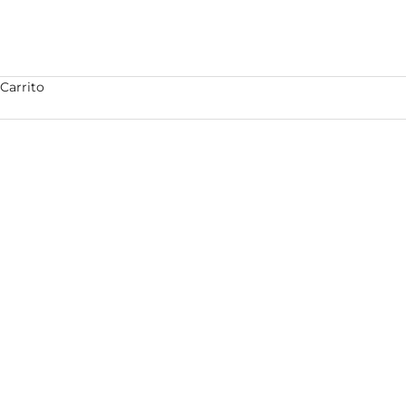
Carrito
Guia de talla Gafas JIM MORR