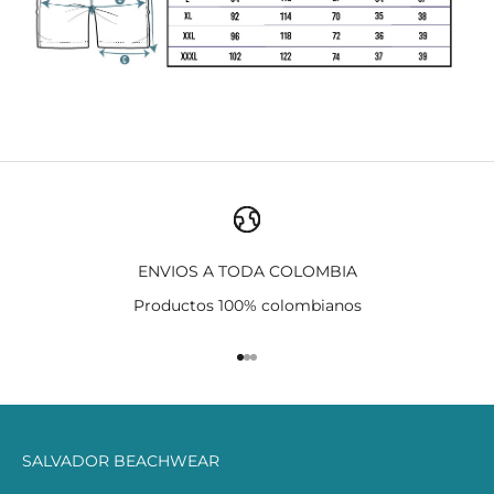
ENVIOS A TODA COLOMBIA
Productos 100% colombianos
Ir al artículo 1
Ir al artículo 2
Ir al artículo 3
SALVADOR BEACHWEAR