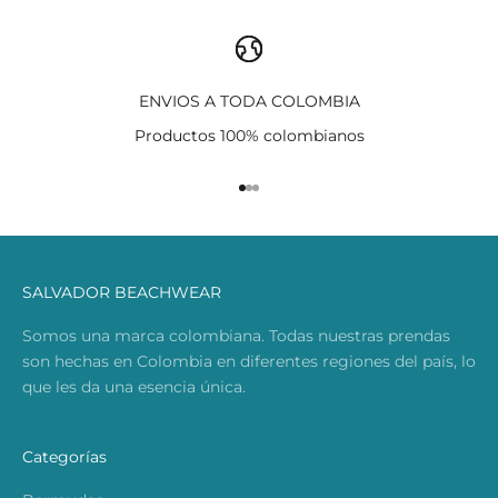
ENVIOS A TODA COLOMBIA
Productos 100% colombianos
Ir al artículo 1
Ir al artículo 2
Ir al artículo 3
SALVADOR BEACHWEAR
Somos una marca colombiana. Todas nuestras prendas
son hechas en Colombia en diferentes regiones del país, lo
que les da una esencia única.
Categorías