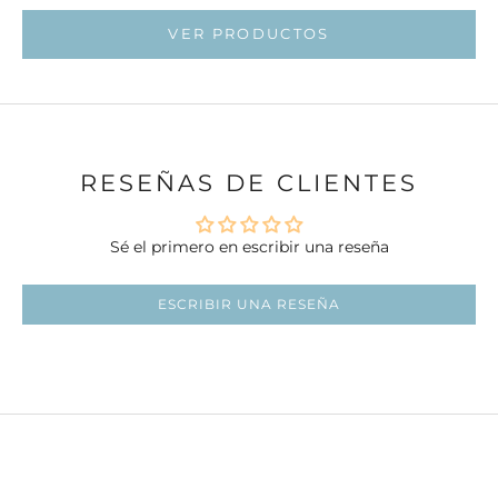
Ir al artí
VER PRODUCTOS
RESEÑAS DE CLIENTES
Sé el primero en escribir una reseña
ESCRIBIR UNA RESEÑA