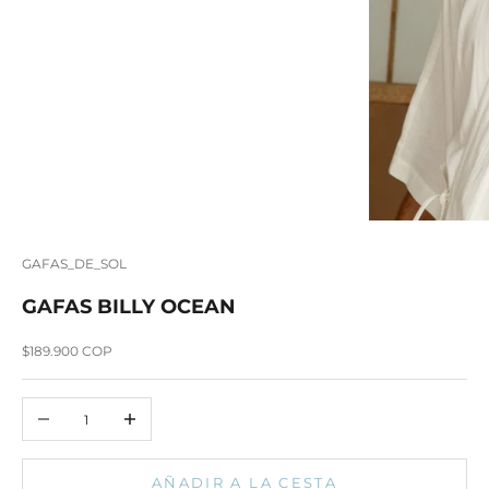
GAFAS_DE_SOL
GAFAS BILLY OCEAN
Precio de oferta
$189.900 COP
Reducir cantidad
Aumentar cantidad
AÑADIR A LA CESTA