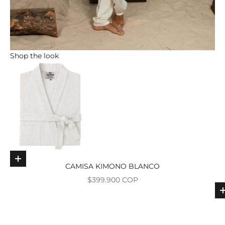
Shop the look
Elige opciones
CAMISA KIMONO BLANCO
Precio de oferta
$399.900 COP
Ir al ar
Ir al artí