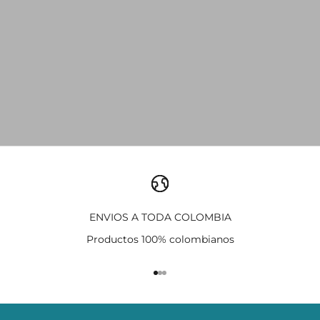
ENVIOS A TODA COLOMBIA
Productos 100% colombianos
Ir al artículo 1
Ir al artículo 2
Ir al artículo 3