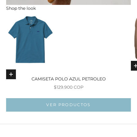
Shop the look
Elige opciones
CAMISETA POLO AZUL PETROLEO
Ir al ar
Precio de oferta
$129.900 COP
Ir al artí
VER PRODUCTOS
Ir al artí