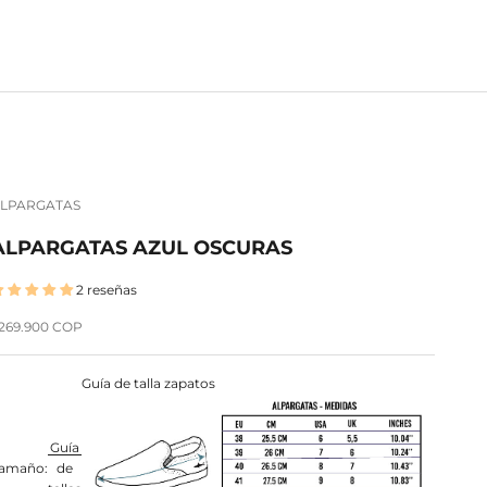
LPARGATAS
ALPARGATAS AZUL OSCURAS
2 reseñas
recio de oferta
269.900 COP
Guía de talla zapatos
Guía
amaño:
de