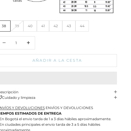
tallas
38
39
40
41
42
43
44
educir cantidad
Aumentar cantidad
AÑADIR A LA CESTA
escripción
Cuidado y limpieza
NVÍOS Y DEVOLUCIONES
ENVÍOS Y DEVOLUCIONES
IEMPOS ESTIMADOS DE ENTREGA
 En Bogotá el envio tarda de 1 a 3 días hábiles aproximadamente.
 En ciudades principales el envio tarda de 3 a 5 días hábiles
proximadamente.