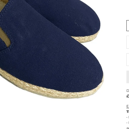
R
D
E
T
•
•
a