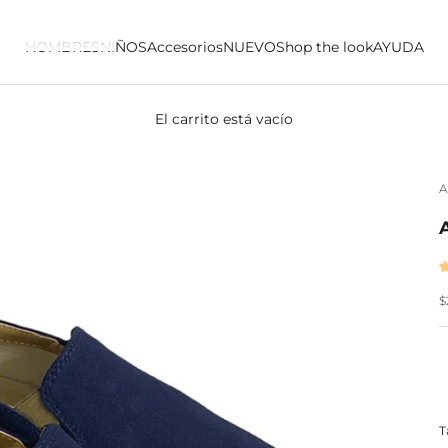
HOMBRES
NIÑOS
Accesorios
NUEVO
Shop the look
AYUDA
El carrito está vacío
A
P
$
T