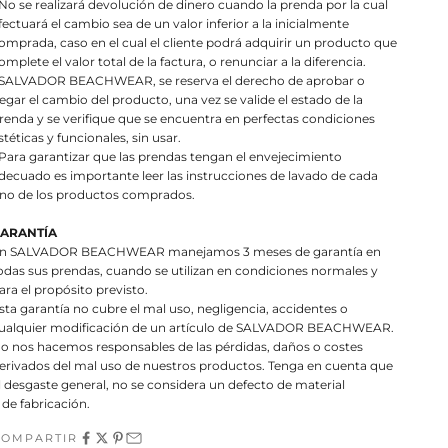
 No se realizará devolución de dinero cuando la prenda por la cual
fectuará el cambio sea de un valor inferior a la inicialmente
omprada, caso en el cual el cliente podrá adquirir un producto que
omplete el valor total de la factura, o renunciar a la diferencia.
 SALVADOR BEACHWEAR, se reserva el derecho de aprobar o
egar el cambio del producto, una vez se valide el estado de la
renda y se verifique que se encuentra en perfectas condiciones
stéticas y funcionales, sin usar.
 Para garantizar que las prendas tengan el envejecimiento
decuado es importante leer las instrucciones de lavado de cada
no de los productos comprados.
ARANTÍA
n SALVADOR BEACHWEAR manejamos 3 meses de garantía en
odas sus prendas, cuando se utilizan en condiciones normales y
ara el propósito previsto.
sta garantía no cubre el mal uso, negligencia, accidentes o
ualquier modificación de un artículo de SALVADOR BEACHWEAR.
o nos hacemos responsables de las pérdidas, daños o costes
erivados del mal uso de nuestros productos. Tenga en cuenta que
l desgaste general, no se considera un defecto de material
 de fabricación.
COMPARTIR