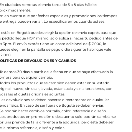
 En ciudades remotas el envio tarda de 5 a 8 días hábiles
proximadamente.
en en cuenta que por fechas especiales y promociones los tiempos
e entrega pueden variar. Lo especificaremos cuando así sea.
i estás en Bogotá puedes elegir la opción de envío exprés para que
u pedido llegue HOY mismo, solo aplica si haces tu pedido antes de
as 3pm. El envío exprés tiene un costo adicional de $17.000, lo
uedes elegir en la pantalla de pago o dia siguente habil que vale
12.000.
OLÍTICAS DE DEVOLUCIONES Y CAMBIOS
 Te damos 30 días a partir de la fecha en que se haya efectuado la
ompra para cualquier cambio.
 Todos los productos que se cambien deben estar en su estado
riginal: nuevo, sin usar, lavada, estar sucia y sin alteraciones, con
odas las etiquetas originales adjuntas.
 Las devoluciones se deben hacerse directamente en cualquier
ienda física. En caso de ser fuera de Bogotá se deben enviar.
 Se podrán hacer cambios por talla, color, referencia o diseño.
 Los productos en promoción o descuento solo podrán cambiarse
or una prenda de talla diferente a la adquirida, pero ésta debe ser
e la misma referencia, diseño y color.