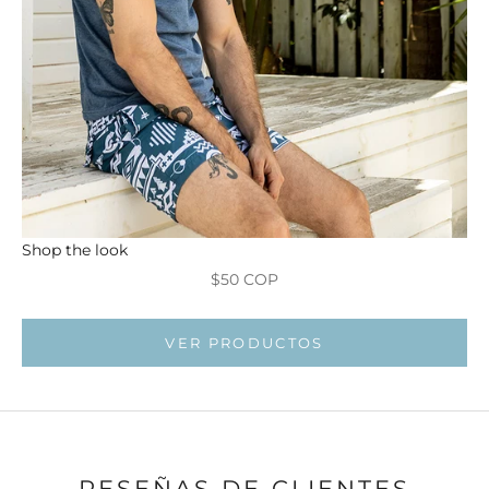
Shop the look
Precio de oferta
$50 COP
VER PRODUCTOS
RESEÑAS DE CLIENTES