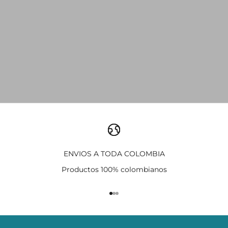
ENVIOS A TODA COLOMBIA
Productos 100% colombianos
Ir al artículo 1
Ir al artículo 2
Ir al artículo 3