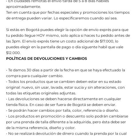
• En ciudades remotas el envio tarda de 5 a 8 días hábiles
aproximadamente.
Ten en cuenta que por fechas especiales y promociones los tiempos
de entrega pueden variar. Lo especificaremos cuando así sea.
Si estás en Bogotá puedes elegir la opción de envío exprés para que
tu pedido llegue HOY mismo, solo aplica si haces tu pedido antes de
las 3pm. El envío exprés tiene un costo adicional de $17.000, lo
puedes elegir en la pantalla de pago o dia siguente habil que vale
$12.000.
POLÍTICAS DE DEVOLUCIONES Y CAMBIOS
• Te damos 30 días a partir de la fecha en que se haya efectuado la
compra para cualquier cambio.
• Todos los productos que se cambien deben estar en su estado
original: nuevo, sin usar, lavada, estar sucia y sin alteraciones, con
todas las etiquetas originales adjuntas.
• Las devoluciones se deben hacerse directamente en cualquier
tienda física. En caso de ser fuera de Bogotá se deben enviar.
• Se podrán hacer cambios por talla, color, referencia o diseño.
• Los productos en promoción o descuento solo podrán cambiarse
por una prenda de talla diferente a la adquirida, pero ésta debe ser
de la misma referencia, diseño y color.
• No se realizará devolución de dinero cuando la prenda por la cual