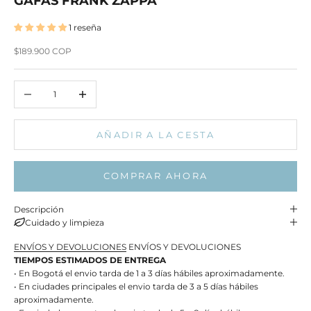
GAFAS FRANK ZAPPA
1 reseña
Precio de oferta
$189.900 COP
Reducir cantidad
Aumentar cantidad
AÑADIR A LA CESTA
COMPRAR AHORA
Descripción
Cuidado y limpieza
ENVÍOS Y DEVOLUCIONES
ENVÍOS Y DEVOLUCIONES
TIEMPOS ESTIMADOS DE ENTREGA
• En Bogotá el envio tarda de 1 a 3 días hábiles aproximadamente.
• En ciudades principales el envio tarda de 3 a 5 días hábiles
aproximadamente.