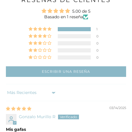
Ir al ar
5.00 de 5
Basado en 1 reseña
1
0
0
0
0
ESCRIBIR UNA RESEÑA
Sort by
03/14/2025
Gonzalo Murillo R
Mis gafas