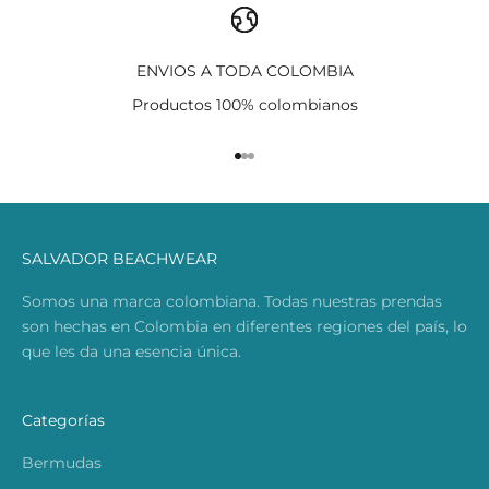
ENVIOS A TODA COLOMBIA
Productos 100% colombianos
Ir al artículo 1
Ir al artículo 2
Ir al artículo 3
SALVADOR BEACHWEAR
Somos una marca colombiana. Todas nuestras prendas
son hechas en Colombia en diferentes regiones del país, lo
que les da una esencia única.
Categorías
Bermudas