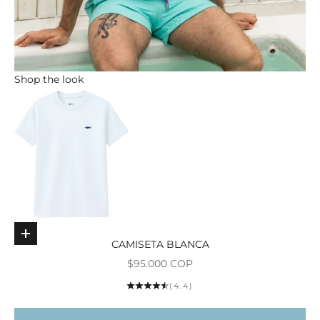
Shop the look
Elige opciones
CAMISETA BLANCA
Ir al ar
Precio de oferta
$95.000 COP
(4.4)