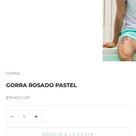
GORRA
GORRA ROSADO PASTEL
Precio de oferta
$79.900 COP
Reducir cantidad
Aumentar cantidad
AÑADIR A LA CESTA