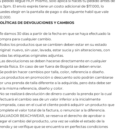
u pedido llegue HOY mismo, solo aplica si haces tu pedido antes de
as 3pm. El envío exprés tiene un costo adicional de $17.000, lo
uedes elegir en la pantalla de pago o dia siguente habil que vale
12.000.
OLÍTICAS DE DEVOLUCIONES Y CAMBIOS
 Te damos 30 días a partir de la fecha en que se haya efectuado la
ompra para cualquier cambio.
 Todos los productos que se cambien deben estar en su estado
riginal: nuevo, sin usar, lavada, estar sucia y sin alteraciones, con
odas las etiquetas originales adjuntas.
 Las devoluciones se deben hacerse directamente en cualquier
ienda física. En caso de ser fuera de Bogotá se deben enviar.
 Se podrán hacer cambios por talla, color, referencia o diseño.
 Los productos en promoción o descuento solo podrán cambiarse
or una prenda de talla diferente a la adquirida, pero ésta debe ser
e la misma referencia, diseño y color.
 No se realizará devolución de dinero cuando la prenda por la cual
fectuará el cambio sea de un valor inferior a la inicialmente
omprada, caso en el cual el cliente podrá adquirir un producto que
omplete el valor total de la factura, o renunciar a la diferencia.
 SALVADOR BEACHWEAR, se reserva el derecho de aprobar o
egar el cambio del producto, una vez se valide el estado de la
renda y se verifique que se encuentra en perfectas condiciones