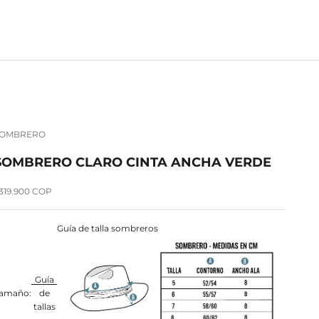
SOMBRERO
SOMBRERO CLARO CINTA ANCHA VERDE
recio de oferta
319.900 COP
Guía de talla sombreros
Guía
amaño:
de
tallas