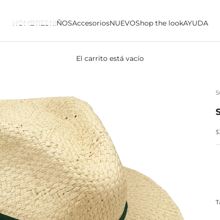
HOMBRES
NIÑOS
Accesorios
NUEVO
Shop the look
AYUDA
El carrito está vacío
P
$
T