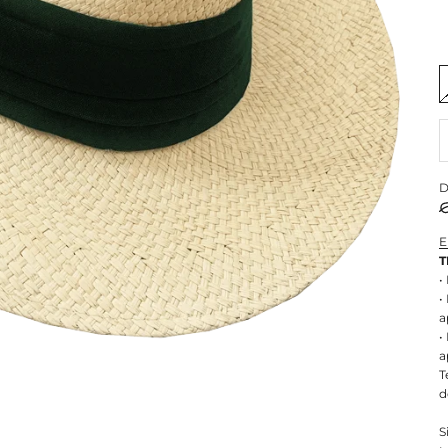
D
E
T
•
•
a
•
a
T
d
S