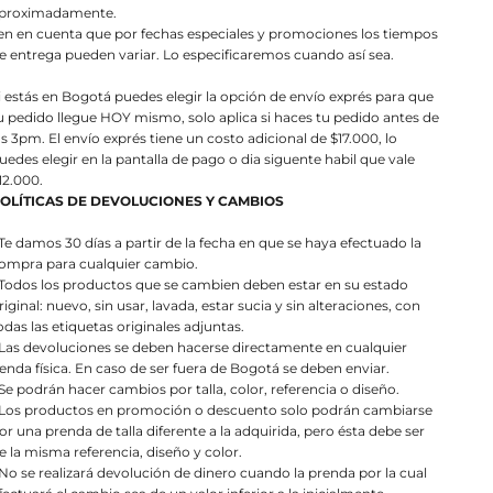
proximadamente.
en en cuenta que por fechas especiales y promociones los tiempos
e entrega pueden variar. Lo especificaremos cuando así sea.
i estás en Bogotá puedes elegir la opción de envío exprés para que
u pedido llegue HOY mismo, solo aplica si haces tu pedido antes de
as 3pm. El envío exprés tiene un costo adicional de $17.000, lo
uedes elegir en la pantalla de pago o dia siguente habil que vale
12.000.
OLÍTICAS DE DEVOLUCIONES Y CAMBIOS
 Te damos 30 días a partir de la fecha en que se haya efectuado la
ompra para cualquier cambio.
 Todos los productos que se cambien deben estar en su estado
riginal: nuevo, sin usar, lavada, estar sucia y sin alteraciones, con
odas las etiquetas originales adjuntas.
 Las devoluciones se deben hacerse directamente en cualquier
ienda física. En caso de ser fuera de Bogotá se deben enviar.
 Se podrán hacer cambios por talla, color, referencia o diseño.
 Los productos en promoción o descuento solo podrán cambiarse
or una prenda de talla diferente a la adquirida, pero ésta debe ser
e la misma referencia, diseño y color.
 No se realizará devolución de dinero cuando la prenda por la cual