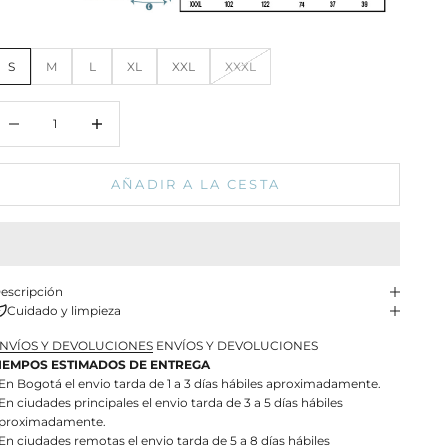
S
M
L
XL
XXL
XXXL
educir cantidad
Aumentar cantidad
AÑADIR A LA CESTA
escripción
Cuidado y limpieza
NVÍOS Y DEVOLUCIONES
ENVÍOS Y DEVOLUCIONES
IEMPOS ESTIMADOS DE ENTREGA
 En Bogotá el envio tarda de 1 a 3 días hábiles aproximadamente.
 En ciudades principales el envio tarda de 3 a 5 días hábiles
proximadamente.
 En ciudades remotas el envio tarda de 5 a 8 días hábiles