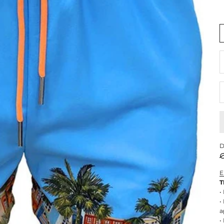
R
D
E
T
•
•
a
•