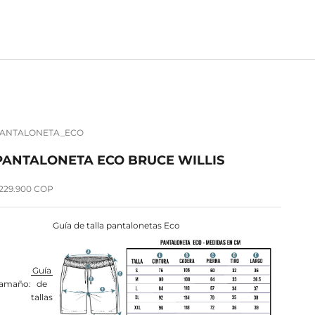
ANTALONETA_ECO
PANTALONETA ECO BRUCE WILLIS
recio de oferta
229.900 COP
Guía de talla pantalonetas Eco
Guía
amaño:
de
tallas