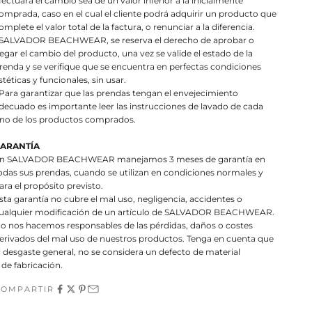
fectuará el cambio sea de un valor inferior a la inicialmente
omprada, caso en el cual el cliente podrá adquirir un producto que
omplete el valor total de la factura, o renunciar a la diferencia.
 SALVADOR BEACHWEAR, se reserva el derecho de aprobar o
egar el cambio del producto, una vez se valide el estado de la
renda y se verifique que se encuentra en perfectas condiciones
stéticas y funcionales, sin usar.
 Para garantizar que las prendas tengan el envejecimiento
decuado es importante leer las instrucciones de lavado de cada
no de los productos comprados.
ARANTÍA
n SALVADOR BEACHWEAR manejamos 3 meses de garantía en
odas sus prendas, cuando se utilizan en condiciones normales y
ara el propósito previsto.
sta garantía no cubre el mal uso, negligencia, accidentes o
ualquier modificación de un artículo de SALVADOR BEACHWEAR.
o nos hacemos responsables de las pérdidas, daños o costes
erivados del mal uso de nuestros productos. Tenga en cuenta que
l desgaste general, no se considera un defecto de material
 de fabricación.
COMPARTIR