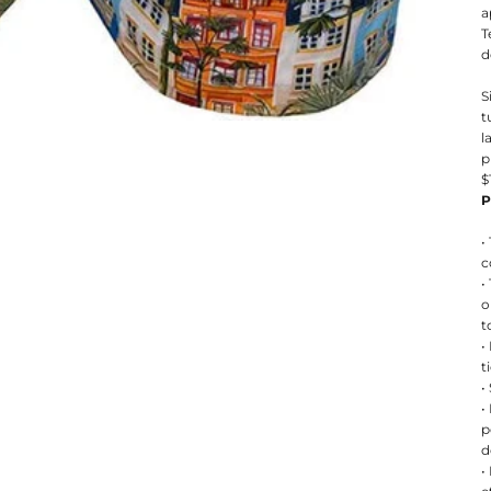
a
T
d
S
t
l
p
$
P
•
c
•
o
t
•
t
•
•
p
d
•