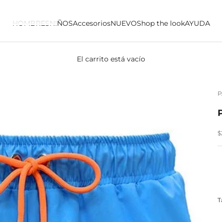
HOMBRES
NIÑOS
Accesorios
NUEVO
Shop the look
AYUDA
El carrito está vacío
P
P
$
T