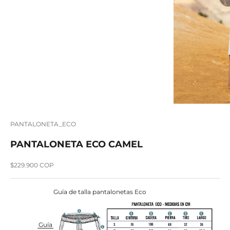
PANTALONETA_ECO
PANTALONETA ECO CAMEL
Precio de oferta
$229.900 COP
Guía de talla pantalonetas Eco
Guía