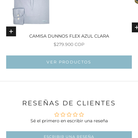
Elige opciones
CAMISA DUNNOS FLEX AZUL CLARA
Precio de oferta
$279.900 COP
Ir al ar
Ir al artí
VER PRODUCTOS
RESEÑAS DE CLIENTES
Sé el primero en escribir una reseña
ESCRIBIR UNA RESEÑA