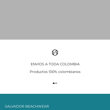
ENVIOS A TODA COLOMBIA
Productos 100% colombianos
Ir al artículo 1
Ir al artículo 2
Ir al artículo 3
SALVADOR BEACHWEAR