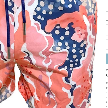
R
D
E
T
•
•
a
•