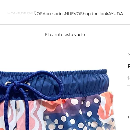
HOMBRES
NIÑOS
Accesorios
NUEVO
Shop the look
AYUDA
El carrito está vacío
P
P
$
T