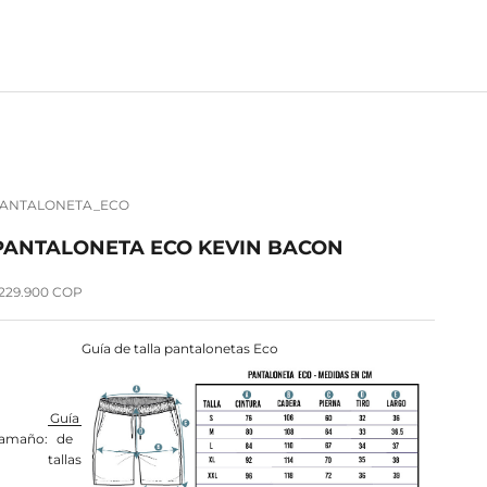
ANTALONETA_ECO
PANTALONETA ECO KEVIN BACON
recio de oferta
229.900 COP
Guía de talla pantalonetas Eco
Guía
amaño:
de
tallas