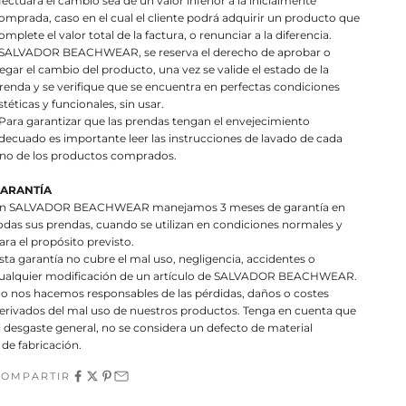
fectuará el cambio sea de un valor inferior a la inicialmente
omprada, caso en el cual el cliente podrá adquirir un producto que
omplete el valor total de la factura, o renunciar a la diferencia.
 SALVADOR BEACHWEAR, se reserva el derecho de aprobar o
egar el cambio del producto, una vez se valide el estado de la
renda y se verifique que se encuentra en perfectas condiciones
stéticas y funcionales, sin usar.
 Para garantizar que las prendas tengan el envejecimiento
decuado es importante leer las instrucciones de lavado de cada
no de los productos comprados.
ARANTÍA
n SALVADOR BEACHWEAR manejamos 3 meses de garantía en
odas sus prendas, cuando se utilizan en condiciones normales y
ara el propósito previsto.
sta garantía no cubre el mal uso, negligencia, accidentes o
ualquier modificación de un artículo de SALVADOR BEACHWEAR.
o nos hacemos responsables de las pérdidas, daños o costes
erivados del mal uso de nuestros productos. Tenga en cuenta que
l desgaste general, no se considera un defecto de material
 de fabricación.
COMPARTIR