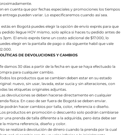
proximadamente.
en en cuenta que por fechas especiales y promociones los tiempos
e entrega pueden variar. Lo especificaremos cuando así sea.
i estás en Bogotá puedes elegir la opción de envío exprés para que
u pedido llegue HOY mismo, solo aplica si haces tu pedido antes de
as 3pm. El envío exprés tiene un costo adicional de $17.000, lo
uedes elegir en la pantalla de pago o dia siguente habil que vale
12.000.
OLÍTICAS DE DEVOLUCIONES Y CAMBIOS
 Te damos 30 días a partir de la fecha en que se haya efectuado la
ompra para cualquier cambio.
 Todos los productos que se cambien deben estar en su estado
riginal: nuevo, sin usar, lavada, estar sucia y sin alteraciones, con
odas las etiquetas originales adjuntas.
 Las devoluciones se deben hacerse directamente en cualquier
ienda física. En caso de ser fuera de Bogotá se deben enviar.
 Se podrán hacer cambios por talla, color, referencia o diseño.
 Los productos en promoción o descuento solo podrán cambiarse
or una prenda de talla diferente a la adquirida, pero ésta debe ser
e la misma referencia, diseño y color.
 No se realizará devolución de dinero cuando la prenda por la cual