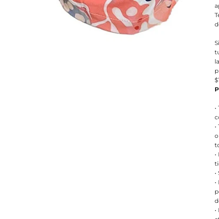
a
T
d
S
t
l
p
$
P
•
c
•
o
t
•
t
•
•
p
d
•