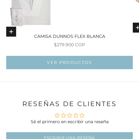
Elige opciones
CAMISA DUNNOS FLEX BLANCA
Precio de oferta
$279.900 COP
Ir al ar
Ir al artí
VER PRODUCTOS
Ir al artí
RESEÑAS DE CLIENTES
Sé el primero en escribir una reseña
ESCRIBIR UNA RESEÑA