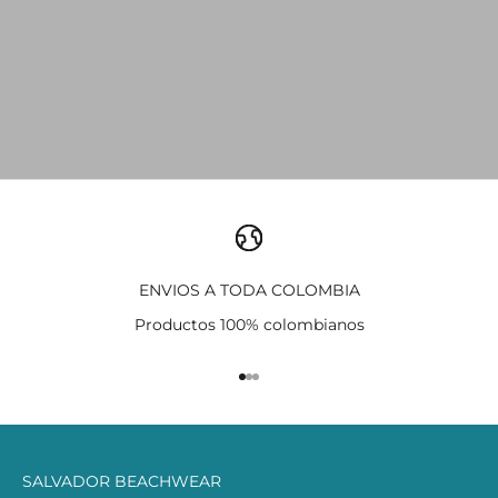
ENVIOS A TODA COLOMBIA
Productos 100% colombianos
Ir al artículo 1
Ir al artículo 2
Ir al artículo 3
SALVADOR BEACHWEAR