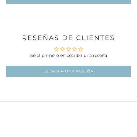
Ir al artí
RESEÑAS DE CLIENTES
Sé el primero en escribir una reseña
ESCRIBIR UNA RESEÑA