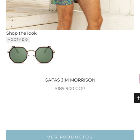
Shop the look
AGOTADO
GAFAS JIM MORRISON
Precio de oferta
$189.900 COP
Ir al ar
Ir al artí
VER PRODUCTOS