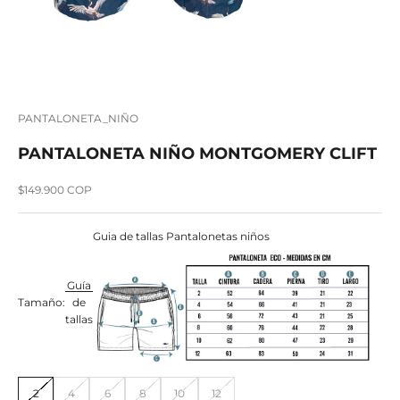
PANTALONETA_NIÑO
PANTALONETA NIÑO MONTGOMERY CLIFT
Precio de oferta
$149.900 COP
Guia de tallas Pantalonetas niños
Guía
Tamaño:
de
tallas
2
4
6
8
10
12