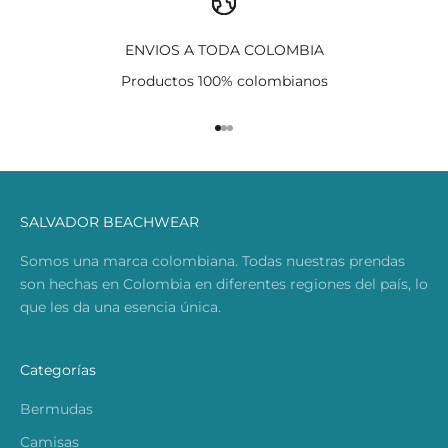
ENVIOS A TODA COLOMBIA
Productos 100% colombianos
Ir al artículo 1
Ir al artículo 2
Ir al artículo 3
SALVADOR BEACHWEAR
Somos una marca colombiana. Todas nuestras prendas
son hechas en Colombia en diferentes regiones del país, lo
que les da una esencia única.
Categorías
Bermudas
Camisas