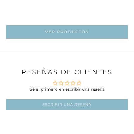
Ir al ar
Ir al artí
VER PRODUCTOS
Ir al artí
RESEÑAS DE CLIENTES
Sé el primero en escribir una reseña
ESCRIBIR UNA RESEÑA