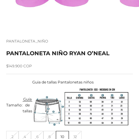
PANTALONETA_NIÑO
PANTALONETA NIÑO RYAN O’NEAL
Precio de oferta
$149.900 COP
Guia de tallas Pantalonetas niños
Guía
Tamaño:
de
tallas
2
4
6
8
10
12