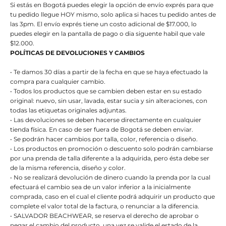
Si estás en Bogotá puedes elegir la opción de envío exprés para que
tu pedido llegue HOY mismo, solo aplica si haces tu pedido antes de
las 3pm. El envío exprés tiene un costo adicional de $17.000, lo
puedes elegir en la pantalla de pago o dia siguente habil que vale
$12.000.
POLÍTICAS DE DEVOLUCIONES Y CAMBIOS
• Te damos 30 días a partir de la fecha en que se haya efectuado la
compra para cualquier cambio.
• Todos los productos que se cambien deben estar en su estado
original: nuevo, sin usar, lavada, estar sucia y sin alteraciones, con
todas las etiquetas originales adjuntas.
• Las devoluciones se deben hacerse directamente en cualquier
tienda física. En caso de ser fuera de Bogotá se deben enviar.
• Se podrán hacer cambios por talla, color, referencia o diseño.
• Los productos en promoción o descuento solo podrán cambiarse
por una prenda de talla diferente a la adquirida, pero ésta debe ser
de la misma referencia, diseño y color.
• No se realizará devolución de dinero cuando la prenda por la cual
efectuará el cambio sea de un valor inferior a la inicialmente
comprada, caso en el cual el cliente podrá adquirir un producto que
complete el valor total de la factura, o renunciar a la diferencia.
• SALVADOR BEACHWEAR, se reserva el derecho de aprobar o
negar el cambio del producto, una vez se valide el estado de la