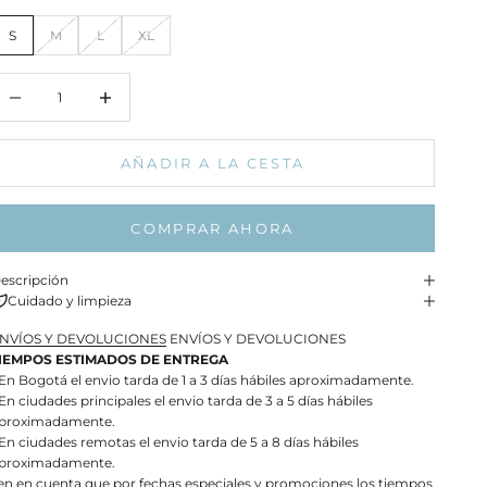
S
M
L
XL
educir cantidad
Aumentar cantidad
AÑADIR A LA CESTA
COMPRAR AHORA
escripción
Cuidado y limpieza
NVÍOS Y DEVOLUCIONES
ENVÍOS Y DEVOLUCIONES
IEMPOS ESTIMADOS DE ENTREGA
 En Bogotá el envio tarda de 1 a 3 días hábiles aproximadamente.
 En ciudades principales el envio tarda de 3 a 5 días hábiles
proximadamente.
 En ciudades remotas el envio tarda de 5 a 8 días hábiles
proximadamente.
en en cuenta que por fechas especiales y promociones los tiempos