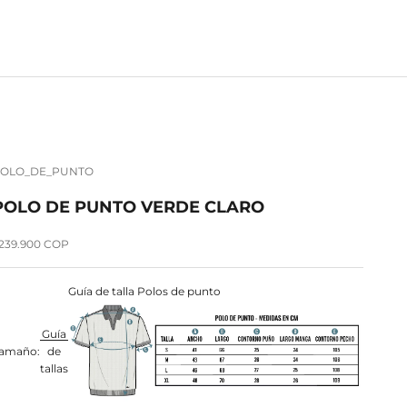
OLO_DE_PUNTO
POLO DE PUNTO VERDE CLARO
recio de oferta
239.900 COP
Guía de talla Polos de punto
Guía
amaño:
de
tallas