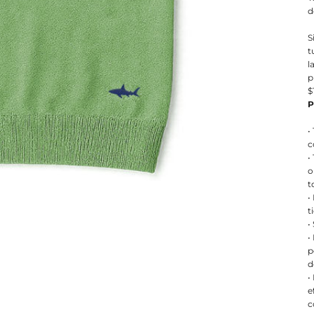
d
S
t
l
p
$
P
•
c
•
o
t
•
t
•
•
p
d
•
e
c