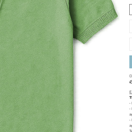
R
D
E
T
•
•
a
•
a
T