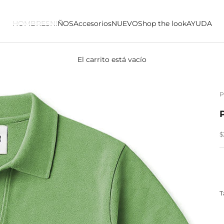
HOMBRES
NIÑOS
Accesorios
NUEVO
Shop the look
AYUDA
El carrito está vacío
P
P
$
T