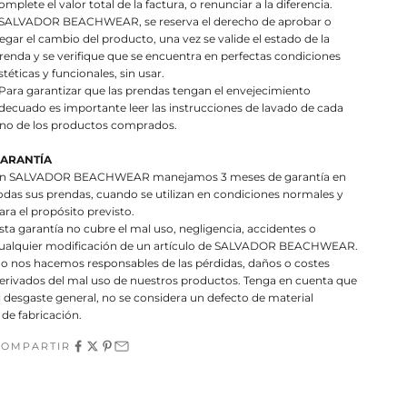
omplete el valor total de la factura, o renunciar a la diferencia.
 SALVADOR BEACHWEAR, se reserva el derecho de aprobar o
egar el cambio del producto, una vez se valide el estado de la
renda y se verifique que se encuentra en perfectas condiciones
stéticas y funcionales, sin usar.
 Para garantizar que las prendas tengan el envejecimiento
decuado es importante leer las instrucciones de lavado de cada
no de los productos comprados.
ARANTÍA
n SALVADOR BEACHWEAR manejamos 3 meses de garantía en
odas sus prendas, cuando se utilizan en condiciones normales y
ara el propósito previsto.
sta garantía no cubre el mal uso, negligencia, accidentes o
ualquier modificación de un artículo de SALVADOR BEACHWEAR.
o nos hacemos responsables de las pérdidas, daños o costes
erivados del mal uso de nuestros productos. Tenga en cuenta que
l desgaste general, no se considera un defecto de material
 de fabricación.
COMPARTIR