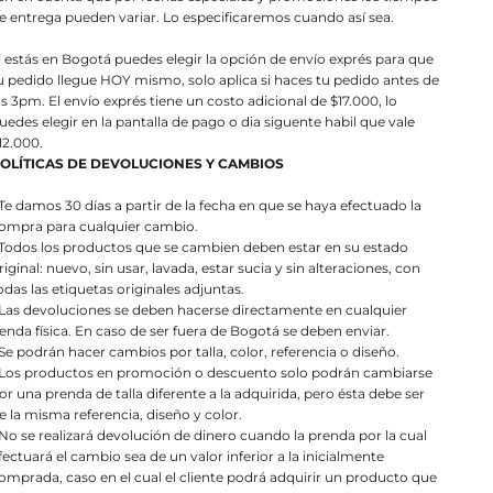
e entrega pueden variar. Lo especificaremos cuando así sea.
i estás en Bogotá puedes elegir la opción de envío exprés para que
u pedido llegue HOY mismo, solo aplica si haces tu pedido antes de
as 3pm. El envío exprés tiene un costo adicional de $17.000, lo
uedes elegir en la pantalla de pago o dia siguente habil que vale
12.000.
OLÍTICAS DE DEVOLUCIONES Y CAMBIOS
 Te damos 30 días a partir de la fecha en que se haya efectuado la
ompra para cualquier cambio.
 Todos los productos que se cambien deben estar en su estado
riginal: nuevo, sin usar, lavada, estar sucia y sin alteraciones, con
odas las etiquetas originales adjuntas.
 Las devoluciones se deben hacerse directamente en cualquier
ienda física. En caso de ser fuera de Bogotá se deben enviar.
 Se podrán hacer cambios por talla, color, referencia o diseño.
 Los productos en promoción o descuento solo podrán cambiarse
or una prenda de talla diferente a la adquirida, pero ésta debe ser
e la misma referencia, diseño y color.
 No se realizará devolución de dinero cuando la prenda por la cual
fectuará el cambio sea de un valor inferior a la inicialmente
omprada, caso en el cual el cliente podrá adquirir un producto que