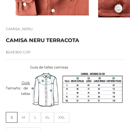
CAMISA_NERU
CAMISA NERU TERRACOTA
Precio de oferta
$249.900 COP
Guía de tallas camisas
Guía
Tamaño:
de
tallas
S
M
L
XL
XXL