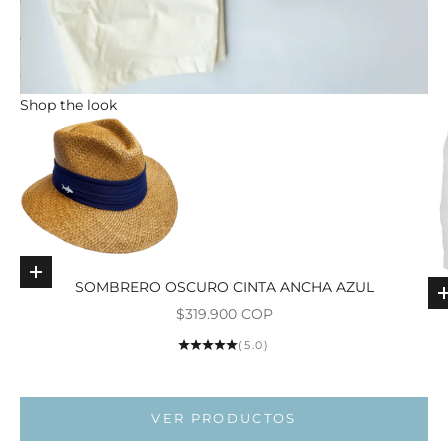
Shop the look
Elige opciones
SOMBRERO OSCURO CINTA ANCHA AZUL
Precio de oferta
$319.900 COP
Ir al ar
(5.0)
Ir al artí
Ir al artí
VER PRODUCTOS