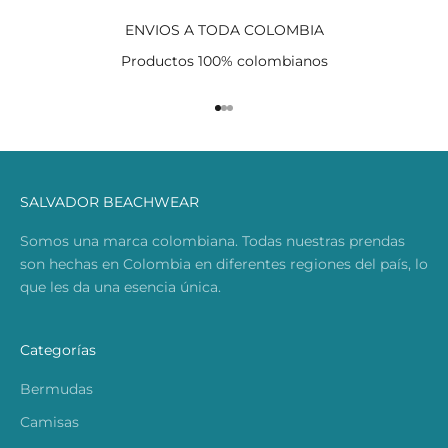
ENVIOS A TODA COLOMBIA
Productos 100% colombianos
Ir al artículo 1
Ir al artículo 2
Ir al artículo 3
SALVADOR BEACHWEAR
Somos una marca colombiana. Todas nuestras prendas
son hechas en Colombia en diferentes regiones del país, lo
que les da una esencia única.
Categorías
Bermudas
Camisas