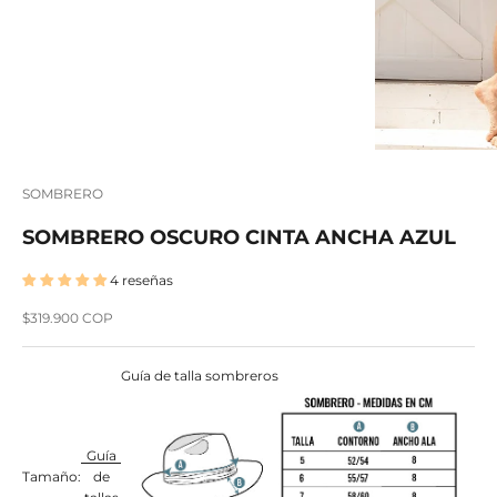
SOMBRERO
SOMBRERO OSCURO CINTA ANCHA AZUL
4 reseñas
Precio de oferta
$319.900 COP
Guía de talla sombreros
Guía
Tamaño:
de