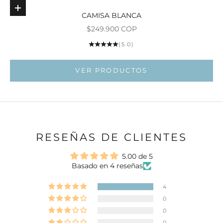
Elige opciones
CAMISA BLANCA
Ir al ar
Precio de oferta
$249.900 COP
Ir al artí
(5.0)
Ir al artí
VER PRODUCTOS
RESEÑAS DE CLIENTES
5.00 de 5
Basado en 4 reseñas
4
0
0
0