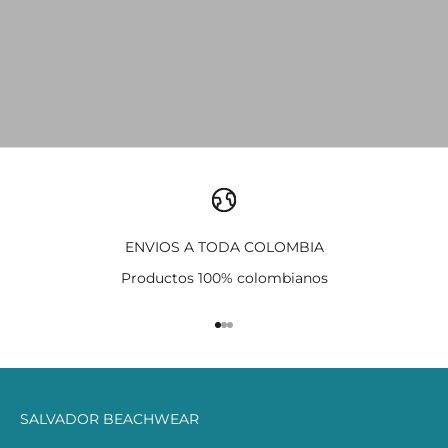
ENVIOS A TODA COLOMBIA
Productos 100% colombianos
Ir al artículo 1
Ir al artículo 2
Ir al artículo 3
SALVADOR BEACHWEAR