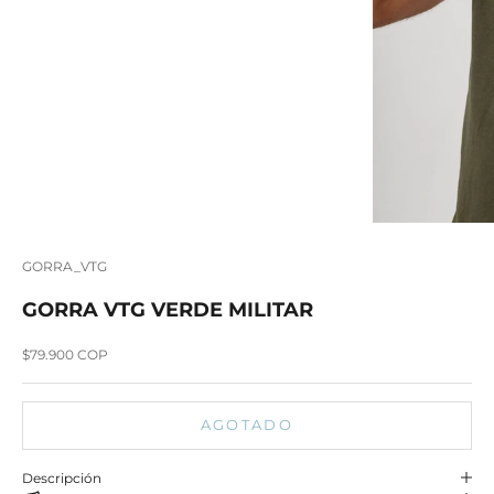
GORRA_VTG
GORRA VTG VERDE MILITAR
Precio de oferta
$79.900 COP
AGOTADO
Descripción