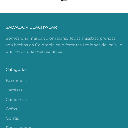
Ir al artículo 1
Ir al artículo 2
Ir al artículo 3
SALVADOR BEACHWEAR
Somos una marca colombiana. Todas nuestras prendas
son hechas en Colombia en diferentes regiones del país, lo
que les da una esencia única.
Categorías
Bermudas
Camisas
Camisetas
Gafas
Gorras
Pantalonetas